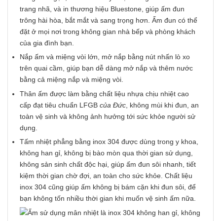
trang nhã, và in thương hiệu Bluestone, giúp ấm đun
trông hài hòa, bắt mắt và sang trọng hơn. Ấm đun có thể
đặt ở mọi nơi trong không gian nhà bếp và phòng khách
của gia đình bạn.
Nắp ấm và miệng vòi lớn, mở nắp bằng nút nhấn lò xo
trên quai cầm, giúp bạn dễ dàng mở nắp và thêm nước
bằng cả miệng nắp và miệng vòi.
Thân ấm được làm bằng chất liệu nhựa chịu nhiệt cao
cấp đạt tiêu chuẩn LFGB
của Đức
, không mùi khi đun, an
toàn vệ sinh và không ảnh hưởng tới sức khỏe người sử
dụng.
Tấm nhiệt phẳng bằng inox 304 được dùng trong y khoa,
không han gỉ, không bị bào mòn qua thời gian sử dụng,
không sản sinh chất độc hại, giúp ấm đun sôi nhanh, tiết
kiệm thời gian chờ đợi, an toàn cho sức khỏe. Chất liệu
inox 304 cũng giúp ấm không bị bám cặn khi đun sôi, để
bạn không tốn nhiều thời gian khi muốn vệ sinh ấm nữa.