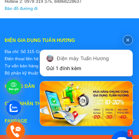
Hotline 2: 0978 319 375, 84868228637
Bản đồ đường đi
ĐIỆN GIA DỤNG TUẤN HƯƠNG
Địa chỉ: Số 315 Giảng Võ, Ba Đình, Hà Nội
Điện máy Tuấn Hương
Điện thoại liên hệ các bộ phận:
Tư vấn bán hàng 2: 0868228637
Gửi 1 đính kèm
Bộ phận kỹ thuật: 0978 319 375
HƯỚNG DẪN
CHẤP NHẬN THANH TOÁN
FANPAGE
1