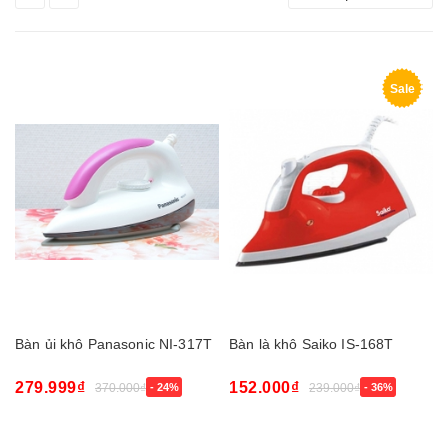
Sale
Bàn ủi khô Panasonic NI-317T
Bàn là khô Saiko IS-168T
279.999₫
152.000₫
370.000₫
- 24%
239.000₫
- 36%