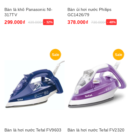
Bàn là khô Panasonic NI-
Bàn ủi hơi nước Philips
317TV
GC1426/79
299.000₫
378.000₫
439.000₫
- 32%
730.000₫
- 48%
Sale
Sale
Bàn là hơi nước Tefal FV9603
Bàn là hơi nước Tefal FV2320