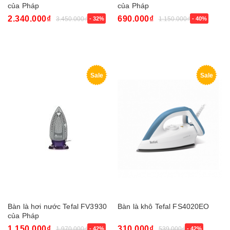
của Pháp
của Pháp
2.340.000₫
690.000₫
3.450.000₫
- 32%
1.150.000₫
- 40%
Sale
Sale
Bàn là hơi nước Tefal FV3930
Bàn là khô Tefal FS4020EO
của Pháp
1.150.000₫
310.000₫
1.970.000₫
- 42%
539.000₫
- 42%