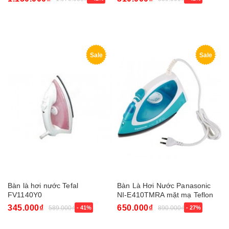
Sale
Sale
Bàn là hơi nước Tefal
Bàn Là Hơi Nước Panasonic
FV1140Y0
NI-E410TMRA mặt mạ Teflon
345.000₫
650.000₫
589.000₫
- 41%
890.000₫
- 27%