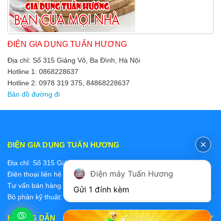
ĐIỆN GIA DỤNG TUẤN HƯƠNG
Địa chỉ: Số 315 Giảng Võ, Ba Đình, Hà Nội
Hotline 1: 0868228637
Hotline 2: 0978 319 375, 84868228637
Bản đồ đường đi
ĐIỆN GIA DỤNG TUẤN HƯƠNG
Địa chỉ: Số 315 Giảng Võ, Ba Đình, Hà Nội
Điện máy Tuấn Hương
Điện thoại liên hệ các bộ phận:
Tư vấn bán hàng 2: 0868228637
Gửi 1 đính kèm
Bộ phận kỹ thuật: 0978 319 375
HƯỚNG DẪN