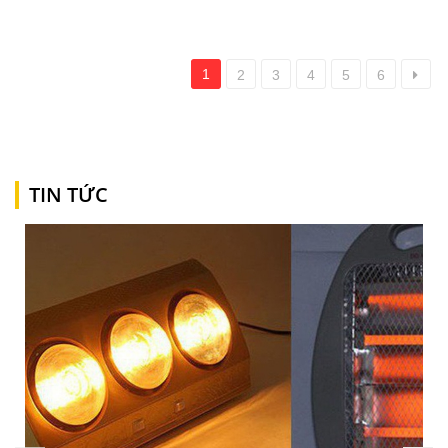
1
2
3
4
5
6
TIN TỨC