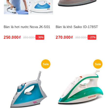
Bàn là hơi nước Nova JK-501
Bàn là khô Saiko ID-178ST
250.000₫
270.000₫
359.000₫
- 30%
369.000₫
- 27%
Sale
Sale