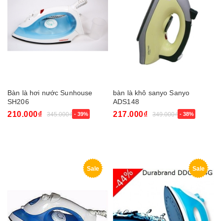
Bàn là hơi nước Sunhouse
bàn là khô sanyo Sanyo
SH206
ADS148
210.000₫
217.000₫
345.000₫
- 39%
349.000₫
- 38%
Sale
Sale