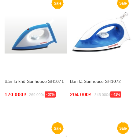
Sale
Sale
Bàn là khô Sunhouse SH1071
Bàn là Sunhouse SH1072
170.000₫
204.000₫
269.000₫
- 37%
345.000₫
- 41%
Sale
Sale