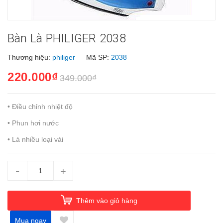
Bàn Là PHILIGER 2038
Thương hiệu:
philiger
Mã SP:
2038
220.000₫
349.000₫
• Điều chỉnh nhiệt độ
• Phun hơi nước
• Là nhiều loại vải
-
+
Thêm vào giỏ hàng
Mua ngay