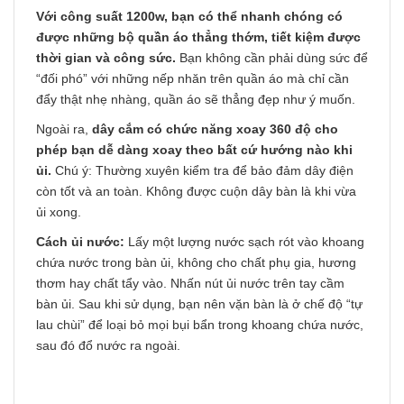
Với công suất 1200w, bạn có thể nhanh chóng có
được những bộ quần áo thẳng thớm, tiết kiệm được
thời gian và công sức.
Bạn không cần phải dùng sức để
“đối phó” với những nếp nhăn trên quần áo mà chỉ cần
đẩy thật nhẹ nhàng, quần áo sẽ thẳng đẹp như ý muốn.
Ngoài ra,
dây cắm có chức năng xoay 360 độ cho
phép bạn dễ dàng xoay theo bất cứ hướng nào khi
ủi.
Chú ý: Thường xuyên kiểm tra để bảo đảm dây điện
còn tốt và an toàn. Không được cuộn dây bàn là khi vừa
ủi xong.
Cách ủi nước:
Lấy một lượng nước sạch rót vào khoang
chứa nước trong bàn ủi, không cho chất phụ gia, hương
thơm hay chất tẩy vào. Nhấn nút ủi nước trên tay cầm
bàn ủi. Sau khi sử dụng, bạn nên vặn bàn là ở chế độ “tự
lau chùi” để loại bỏ mọi bụi bẩn trong khoang chứa nước,
sau đó đổ nước ra ngoài.