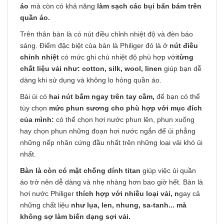
áo
mà còn có khả năng
làm sạch các bụi bẩn bám trên
quần áo.
Trên thân bàn là có nút điều chỉnh nhiệt độ và đèn báo
sáng. Điểm đặc biệt của bàn là Philiger đó là ở
nút điều
chỉnh nhiệt
có mức ghi chú nhiệt độ phù hợp với
từng
chất liệu vải như: cotton, silk, wool, linen
giúp bạn dễ
dàng khi sử dụng và không lo hỏng quần áo.
Bài ủi có
hai nút bấm ngay trên tay cầm,
để bạn có thể
tùy chọn
mức phun sương cho phù hợp với mục đích
của mình:
có thể chọn hơi nước phun lên, phun xuống
hay chọn phun những đoạn hơi nước ngắn để ủi phẳng
những nếp nhăn cứng đầu nhất trên những loại vải khó ủi
nhất.
Bàn là còn có mặt chống dính titan
giúp việc ủi quần
áo trở nên dễ dàng và nhẹ nhàng hơn bao giờ hết. Bàn là
hơi nước Philiger
thích hợp với nhiều loại vải, n
gay cả
những chất liệu
như lụa, len, nhung, sa-tanh... mà
không sợ làm biến dạng sợi vải.