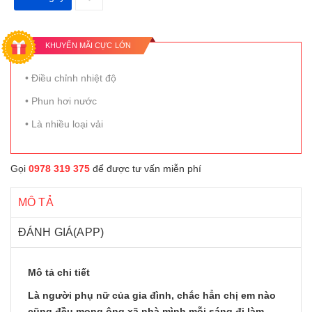
KHUYẾN MÃI CỰC LỚN
• Điều chỉnh nhiệt độ
• Phun hơi nước
• Là nhiều loại vải
Gọi
0978 319 375
để được tư vấn miễn phí
MÔ TẢ
ĐÁNH GIÁ(APP)
Mô tả chi tiết
Là người phụ nữ của gia đình, chắc hẳn chị em nào
cũng đều mong ông xã nhà mình mỗi sáng đi làm