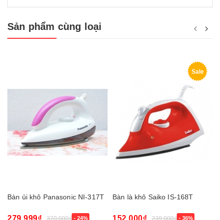
Sản phẩm cùng loại
Sale
Bàn ủi khô Panasonic NI-317T
Bàn là khô Saiko IS-168T
279.999₫
152.000₫
370.000₫
- 24%
239.000₫
- 36%