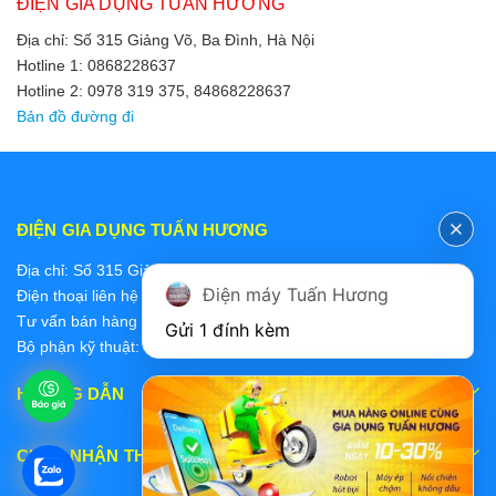
ĐIỆN GIA DỤNG TUẤN HƯƠNG
Địa chỉ: Số 315 Giảng Võ, Ba Đình, Hà Nội
Hotline 1: 0868228637
Hotline 2: 0978 319 375, 84868228637
Bản đồ đường đi
ĐIỆN GIA DỤNG TUẤN HƯƠNG
Địa chỉ: Số 315 Giảng Võ, Ba Đình, Hà Nội
Điện máy Tuấn Hương
Điện thoại liên hệ các bộ phận:
Tư vấn bán hàng 2: 0868228637
Gửi 1 đính kèm
Bộ phận kỹ thuật: 0978 319 375
HƯỚNG DẪN
CHẤP NHẬN THANH TOÁN