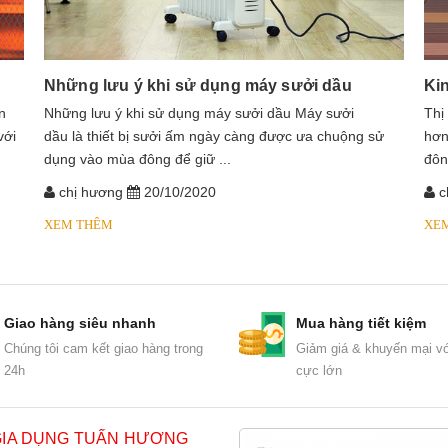
Những lưu ý khi sử dụng máy sưởi dầu
Ki
n
​​​​​​Những lưu ý khi sử dụng máy sưởi dầu Máy sưởi
Thị
với
dầu là thiết bị sưởi ấm ngày càng được ưa chuộng sử
hơn
dụng vào mùa đông để giữ ...
đôn
chị hương
20/10/2020
c
XEM THÊM
XE
Giao hàng siêu nhanh
Mua hàng tiết kiệm
Chúng tôi cam kết giao hàng trong
Giảm giá & khuyến mại vớ
24h
cực lớn
GIA DỤNG TUẤN HƯƠNG