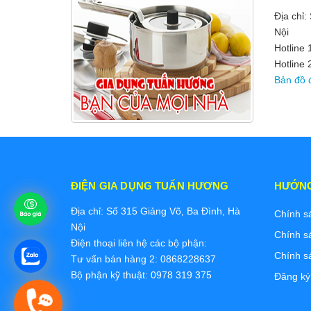
Địa chỉ:
Nội
Hotline
Hotline 
Bản đồ 
ĐIỆN GIA DỤNG TUẤN HƯƠNG
HƯỚN
Địa chỉ: Số 315 Giảng Võ, Ba Đình, Hà
Chính s
Nội
Chính s
Điện thoại liên hệ các bộ phận:
Chính s
Tư vấn bán hàng 2: 0868228637
Bộ phận kỹ thuật: 0978 319 375
Đăng ký