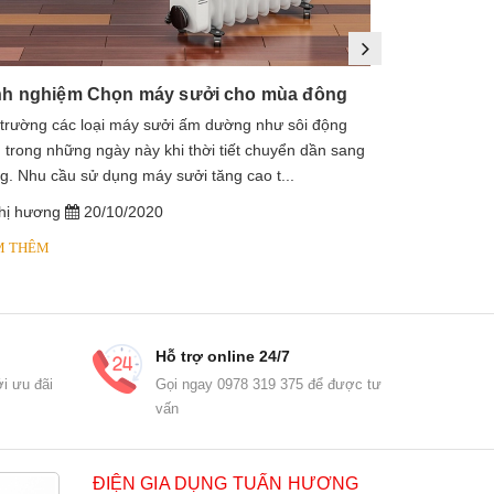
nh nghiệm Chọn máy sưởi cho mùa đông
 trường các loại máy sưởi ấm dường như sôi động
1. Máy sưởi là
 trong những ngày này khi thời tiết chuyển dần sang
sưởi dầu, lò s
g. Nhu cầu sử dụng máy sưởi tăng cao t...
dầu diathermic
hị hương
20/10/2020
chị hương
M THÊM
XEM THÊM
Hỗ trợ online 24/7
i ưu đãi
Gọi ngay 0978 319 375 để được tư
vấn
ĐIỆN GIA DỤNG TUẤN HƯƠNG