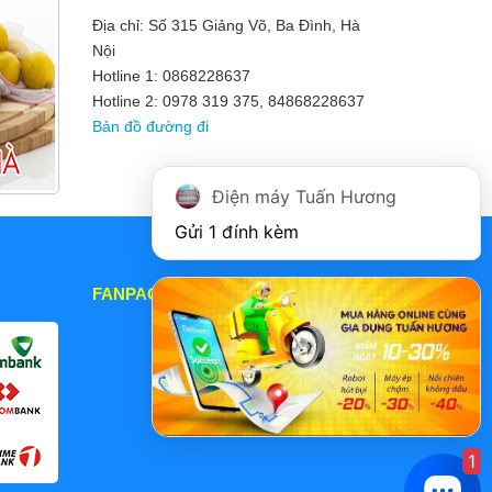
Địa chỉ: Số 315 Giảng Võ, Ba Đình, Hà
Nội
Hotline 1: 0868228637
Hotline 2: 0978 319 375, 84868228637
Bản đồ đường đi
Điện máy Tuấn Hương
Gửi 1 đính kèm
FANPAGE
1