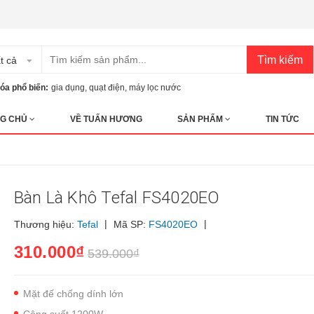
Tìm kiếm
t cả
óa phổ biến:
gia dụng
,
quạt điện
,
máy lọc nước
G CHỦ
VỀ TUẤN HƯƠNG
SẢN PHẨM
TIN TỨC
Bàn Là Khô Tefal FS4020EO
|
|
Thương hiệu:
Tefal
Mã SP:
FS4020EO
310.000₫
539.000₫
Mặt đế chống dính lớn
Công suất 1200W