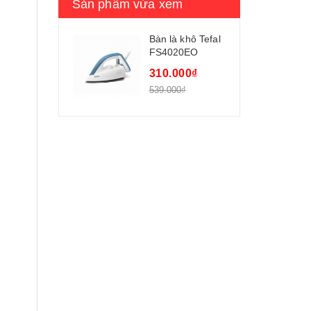
Sản phẩm vừa xem
Bàn là khô Tefal
FS4020EO
310.000₫
539.000₫