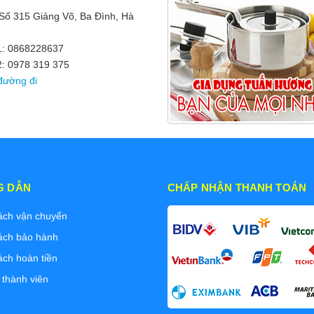
 Số 315 Giảng Võ, Ba Đình, Hà
 1: 0868228637
2: 0978 319 375
đường đi
G DẪN
CHẤP NHẬN THANH TOÁN
ách vận chuyển
ách bảo hành
ách hoàn tiền
 thành viên