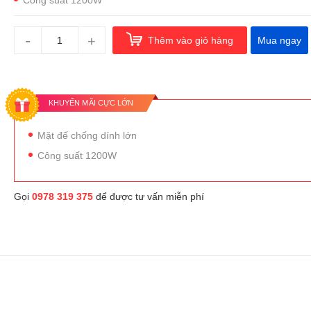
-
+
Thêm vào giỏ hàng
Mua ngay
KHUYẾN MÃI CỰC LỚN
Mặt đế chống dính lớn
Công suất 1200W
Gọi
0978 319 375
để được tư vấn miễn phí