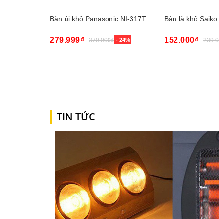
Bàn ủi khô Panasonic NI-317T
Bàn là khô Saiko
279.999₫
152.000₫
370.000₫
- 24%
239.0
Hết hàng
Mua ngay
TIN TỨC