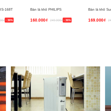
 IS-168T
Bàn là khô PHILIPS
Bàn là khô S
160.000₫
169.000₫
00₫
- 36%
249.000₫
- 36%
2
Mua ngay
Mua ngay