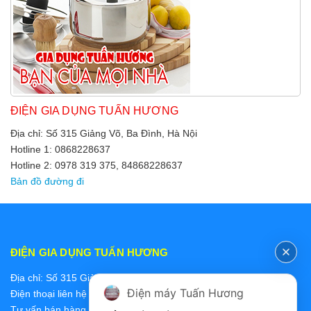
ĐIỆN GIA DỤNG TUẤN HƯƠNG
Địa chỉ: Số 315 Giảng Võ, Ba Đình, Hà Nội
Hotline 1: 0868228637
Hotline 2: 0978 319 375, 84868228637
Bản đồ đường đi
ĐIỆN GIA DỤNG TUẤN HƯƠNG
Địa chỉ: Số 315 Giảng Võ, Ba Đình, Hà Nội
Điện máy Tuấn Hương
Điện thoại liên hệ các bộ phận:
Tư vấn bán hàng 2: 0868228637