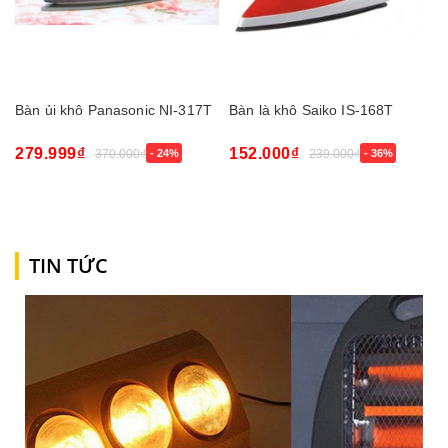
Bàn ủi khô Panasonic NI-317T
Bàn là khô Saiko IS-168T
279.999₫
152.000₫
370.000₫
- 24%
239.000₫
- 36%
TIN TỨC