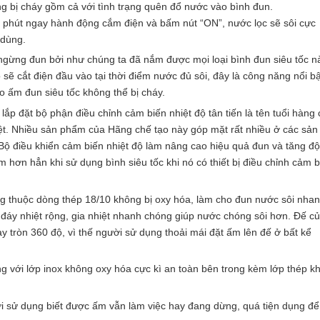
ng bị cháy gồm cả với tình trạng quên đổ nước vào bình đun.
t phút ngay hành động cắm điện và bấm nút “ON”, nước lọc sẽ sôi cực
 dùng.
ngừng đun bởi như chúng ta đã nắm được mọi loại bình đun siêu tốc n
sẽ cắt điện đầu vào tại thời điểm nước đủ sôi, đây là công năng nổi bậ
o ấm đun siêu tốc không thể bị cháy.
p đặt bộ phận điều chỉnh cảm biến nhiệt độ tân tiến là tên tuổi hàng
t. Nhiều sản phẩm của Hãng chế tạo này góp mặt rất nhiều ở các sản
Bộ điều khiển cảm biến nhiệt độ làm nâng cao hiệu quả đun và tăng đ
 hơn hẳn khi sử dụng bình siêu tốc khi nó có thiết bị điều chỉnh cảm b
g thuộc dòng thép 18/10 không bị oxy hóa, làm cho đun nước sôi nha
 đáy nhiệt rộng, gia nhiệt nhanh chóng giúp nước chóng sôi hơn. Đế c
 tròn 360 độ, vì thế người sử dụng thoải mái đặt ấm lên đế ở bất kể
ng với lớp inox không oxy hóa cực kì an toàn bên trong kèm lớp thép k
i sử dụng biết được ấm vẫn làm việc hay đang dừng, quá tiện dụng để