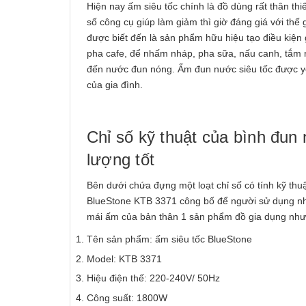
Hiện nay ấm siêu tốc chính là đồ dùng rất thân thiế
số công cụ giúp làm giảm thì giờ đáng giá với thế
được biết đến là sản phẩm hữu hiệu tạo điều kiện 
pha cafe, để nhấm nháp, pha sữa, nấu canh, tắm r
đến nước đun nóng. Ấm đun nước siêu tốc được yêu
của gia đình.
Chỉ số kỹ thuật của bình đun
lượng tốt
Bên dưới chứa đựng một loạt chỉ số có tính kỹ th
BlueStone KTB 3371 công bố để người sử dụng nhậ
mái ấm của bản thân 1 sản phẩm đồ gia dụng như
Tên sản phẩm: ấm siêu tốc BlueStone
Model: KTB 3371
Hiệu điện thế: 220-240V/ 50Hz
Công suất: 1800W