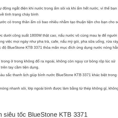
tự động ngắt điện khi nước trong ấm sôi và khi ấm hết nước, vì thế bạn
về tình trạng cháy bình
ước có trong thân ấm có bao nhiêu nhằm tạo thuận tiện cho bạn cho s
c dưới công suất 1800W thật cao, nấu nước vô cùng mau lẹ để người
ng việc mọi ngày như pha trà, cafe, nấu mỳ gói, pha sữa uống, rửa rá
iêu tốc độ BlueStone KTB 3371 thỏa mãn mục đích ứng dụng nước nóng hằ
rong ở trong không đổ ra ngoài, không còn nguy cơ bỏng rộp lúc sử
trên tay cầm tiện dụng.
àu sắc thanh lịch giúp bình nước BlueStone KTB 3371 khác biệt trong
nóng nhanh sôi, lớp ngoài bình được làm bằng từ thép không gỉ, khôn
un siêu tốc BlueStone KTB 3371