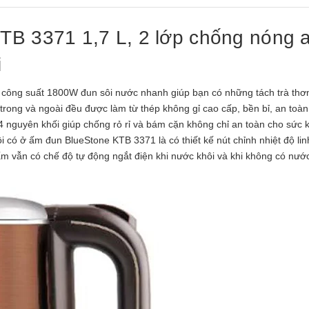
TB 3371 1,7 L, 2 lớp chống nóng 
i
, công suất 1800W đun sôi nước nhanh giúp bạn có những tách trà th
trong và ngoài đều được làm từ thép không gỉ cao cấp, bền bỉ, an toàn
4 nguyên khối giúp chống rỏ rỉ và bám cặn không chỉ an toàn cho sức 
 có ở ấm đun BlueStone KTB 3371 là có thiết kế nút chỉnh nhiệt độ lin
m vẫn có chế độ tự động ngắt điện khi nước khôi và khi không có nướ