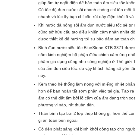
giúp ấm tự ngắt điện để bảo toàn ấm siêu tốc khô
Có tốc độ đun nước sôi nhanh chóng chỉ tốn một í
nhanh và lúc ấy bạn chỉ cần rút dây điện khỏi ổ và
Khi nước đã nóng sôi ấm đun nước siêu tốc sẽ tự 
cũng sở hữu cấu tạo điều khiển cảm nhận nhiệt độ 
được thiết kế để hướng tới sự bảo đảm an toàn ch
Bình đun nước siêu tốc BlueStone KTB 3371 được lắ
năm kinh nghiệm bộ phận điều chỉnh cảm ứng nhiệ
phẩm gia dụng cũng như công nghiệp ở Thế giới. 
của ấm đun siêu tốc. do vậy khách hàng sẽ yên tâm
này.
Kèm theo hệ thống làm nóng với miếng nhiệt phẳn
hơn để bạn hoàn tất sớm phần việc tại gia. Tạo ra
ấm có thể đặt ấm bởi lỗ cắm của ấm dạng tròn xoay
phương vị nào, rất thuận tiện.
Thân bình tạo bởi 2 lớp thép không gỉ, hơn thế cù
gỉ an toàn bên ngoài.
Có đèn phát sáng khi bình khởi động tạo cho ngườ