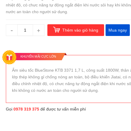
nhiệt độ, có chưc năng tự động ngắt điện khi nước sôi hay khi khôn
nước an toàn cho người sử dụng.
-
+
Thêm vào giỏ hàng
Mua ngay
KHUYẾN MÃI CỰC LỚN
Ấm siêu tốc BlueStone KTB 3371 1,7 L, công suất 1800W, thân
lớp thép không gỉ chống nóng an toàn, bộ điều khiển Jiatai, có 
điều chỉnh nhiệt độ, có chưc năng tự động ngắt điện khi nước sô
khi không có nước an toàn cho người sử dụng.
Gọi
0978 319 375
để được tư vấn miễn phí