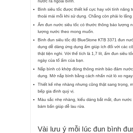
nước ra ngoài bình.
Bình siêu tốc được thiết kế cực hay với tính năng 
thoải mái mỗi khi sử dụng. Chẳng còn phải lo lắng 
Ấm đun nước siêu tốc có thước thông báo lượng n
lượng nước theo mong muốn.
Bình đun siêu tốc độ BlueStone KTB 3371 đun nướ
dụng dễ dàng ứng dụng ấm giúp ích đối với các cô
thật tiện nghi. Với thể tích là 1,7 lít, ấm đun s
ngày của tổ ấm của bạn.
Nắp bình có khớp đóng thông minh bảo đảm nước t
dụng. Mở nắp bình bằng cách nhấn nút lò xo ngay 
Thiết kế nhẹ nhàng nhưng cũng thật sang trọng, m
bếp gia đình quý vị.
Màu sắc nhẹ nhàng, kiểu dáng bắt mắt, đun nước 
bám bẩn giúp dễ lau rửa.
Vài lưu ý mỗi lúc đun bình đ