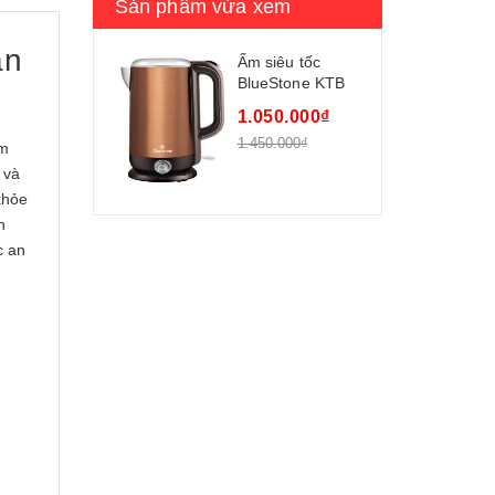
Sản phẩm vừa xem
an
Ấm siêu tốc
BlueStone KTB
3371
1.050.000₫
1.450.000₫
ơm
 và
khỏe
h
c an