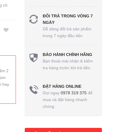
g có
ĐỔI TRẢ TRONG VÒNG 7
NGÀY
Dễ dàng đổi trả sản phẩm
trong 7 ngày đầu tiên
BẢO HÀNH CHÍNH HÃNG
Bạn thoải mái nhận & kiểm
tra hàng trước khi trả tiền.
 ấm 2
núm
i hay
ĐẶT HÀNG ONLINE
Gọi ngay
0978 319 375
để
mua và đặt hàng nhanh
chóng