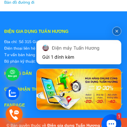
Bản đồ đường đi
ĐIỆN GIA DỤNG TUẤN HƯƠNG
Địa chỉ: Số 315 Giảng Võ, Ba Đình, Hà Nội
Điện máy Tuấn Hương
Điện thoại liên hệ các bộ phận:
Tư vấn bán hàng 2: 0868228637
Gửi 1 đính kèm
Bộ phận kỹ thuật: 0978 319 375
HƯỚNG DẪN
CHẤP NHẬN THANH TOÁN
FANPAGE
1
© Bản quyền thuộc về
Điện gia dụng Tuấn Hương
|
Cung cấp