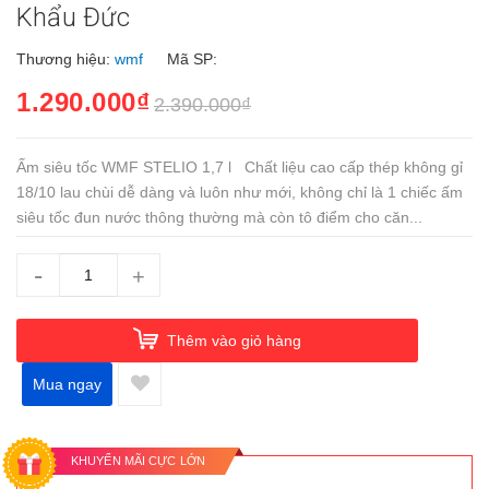
Khẩu Đức
Thương hiệu:
wmf
Mã SP:
1.290.000₫
2.390.000₫
Ấm siêu tốc WMF STELIO 1,7 l Chất liệu cao cấp thép không gỉ
18/10 lau chùi dễ dàng và luôn như mới, không chỉ là 1 chiếc ấm
siêu tốc đun nước thông thường mà còn tô điểm cho căn...
-
+
Thêm vào giỏ hàng
Mua ngay
KHUYẾN MÃI CỰC LỚN