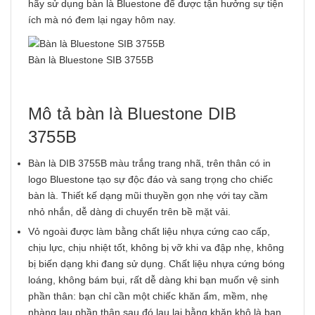
hãy sử dụng bàn là Bluestone để được tận hưởng sự tiện
ích mà nó đem lại ngay hôm nay.
Bàn là Bluestone SIB 3755B
Mô tả bàn là Bluestone DIB
3755B
Bàn là DIB 3755B màu trắng trang nhã, trên thân có in
logo Bluestone tạo sự độc đáo và sang trọng cho chiếc
bàn là. Thiết kế dạng mũi thuyền gọn nhẹ với tay cầm
nhỏ nhắn, dễ dàng di chuyển trên bề mặt vải.
Vỏ ngoài được làm bằng chất liệu nhựa cứng cao cấp,
chịu lực, chịu nhiệt tốt, không bị vỡ khi va đập nhẹ, không
bị biến dạng khi đang sử dụng. Chất liệu nhựa cứng bóng
loáng, không bám bụi, rất dễ dàng khi bạn muốn vệ sinh
phần thân: bạn chỉ cần một chiếc khăn ẩm, mềm, nhẹ
nhàng lau phần thân sau đó lau lại bằng khăn khô là bạn