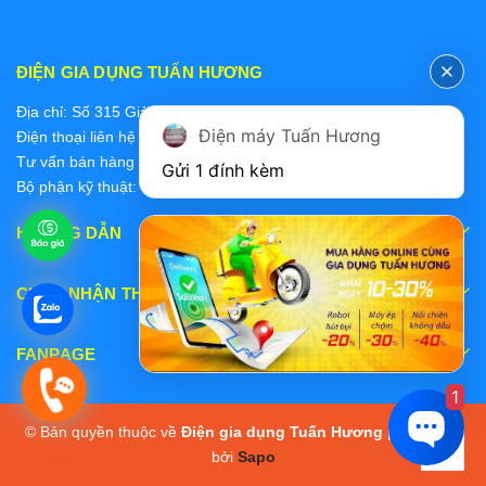
ĐIỆN GIA DỤNG TUẤN HƯƠNG
Địa chỉ: Số 315 Giảng Võ, Ba Đình, Hà Nội
Điện máy Tuấn Hương
Điện thoại liên hệ các bộ phận:
Tư vấn bán hàng 2: 0868228637
Gửi 1 đính kèm
Bộ phận kỹ thuật: 0978 319 375
HƯỚNG DẪN
CHẤP NHẬN THANH TOÁN
FANPAGE
1
© Bản quyền thuộc về
Điện gia dụng Tuấn Hương
|
Cung cấp
bởi
Sapo