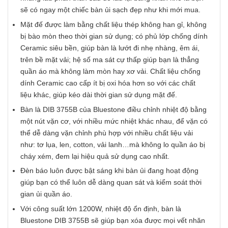
sẽ có ngay một chiếc bàn ủi sạch đẹp như khi mới mua.
Mặt đế được làm bằng chất liệu thép không han gỉ, không
bị bào mòn theo thời gian sử dụng; có phủ lớp chống dính
Ceramic siêu bền, giúp bàn là lướt đi nhẹ nhàng, êm ái,
trên bề mặt vải; hệ số ma sát cự thấp giúp bạn là thẳng
quần áo mà không làm mòn hay xơ vải. Chất liệu chống
dính Ceramic cao cấp ít bị oxi hóa hơn so với các chất
liệu khác, giúp kéo dài thời gian sử dụng mặt đế.
Bàn là DIB 3755B của Bluestone điều chỉnh nhiệt độ bằng
một nút vặn cơ, với nhiều mức nhiệt khác nhau, để vặn có
thể dễ dàng vặn chỉnh phù hợp với nhiều chất liệu vải
như: tơ lụa, len, cotton, vải lanh…mà không lo quần áo bị
cháy xém, đem lại hiệu quả sử dụng cao nhất.
Đèn báo luôn được bật sáng khi bàn ủi đang hoạt động
giúp bạn có thể luôn dễ dàng quan sát và kiểm soát thời
gian ủi quần áo.
Với công suất lớn 1200W, nhiệt độ ổn định, bàn là
Bluestone DIB 3755B sẽ giúp bạn xóa được mọi vết nhăn