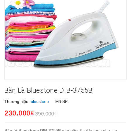
Bàn Là Bluestone DIB-3755B
Thương hiệu:
bluestone
Mã SP:
230.000₫
390.000₫
Bàn ủi Bluestone DIB-3755B cao cấp
, thiết kế gọn nhẹ, an