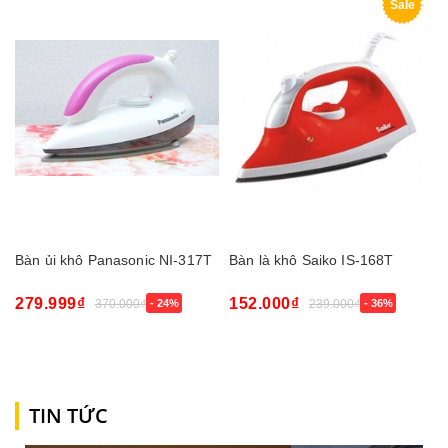
Sale
Bàn ủi khô Panasonic NI-317T
Bàn là khô Saiko IS-168T
279.999₫
152.000₫
370.000₫
- 24%
239.000₫
- 36%
TIN TỨC