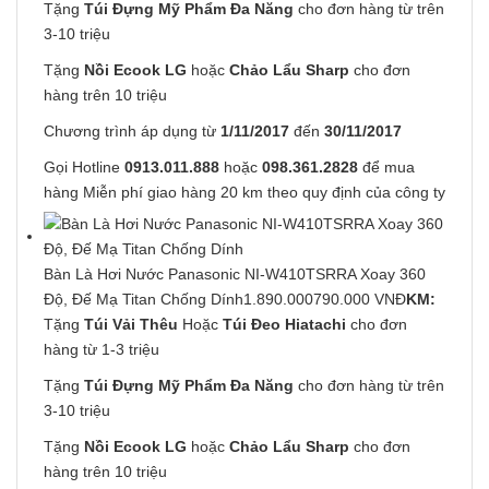
Tặng
Túi Đựng Mỹ Phẩm Đa Năng
cho đơn hàng từ trên
3-10 triệu
Tặng
Nồi Ecook LG
hoặc
Chảo Lẩu Sharp
cho đơn
hàng trên 10 triệu
Chương trình áp dụng từ
1/11/2017
đến
30/11/2017
Gọi Hotline
0913.011.888
hoặc
098.361.2828
để mua
hàng Miễn phí giao hàng 20 km theo quy định của công ty
Bàn Là Hơi Nước Panasonic NI-W410TSRRA Xoay 360
Độ, Đế Mạ Titan Chống Dính
1.890.000790.000 VNĐ
KM:
Tặng
Túi Vải Thêu
Hoặc
Túi Đeo Hiatachi
cho đơn
hàng từ 1-3 triệu
Tặng
Túi Đựng Mỹ Phẩm Đa Năng
cho đơn hàng từ trên
3-10 triệu
Tặng
Nồi Ecook LG
hoặc
Chảo Lẩu Sharp
cho đơn
hàng trên 10 triệu