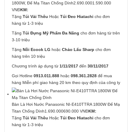
1800W, Đế Mạ Titan Chống Dính
2.690.0001.590.000
VNĐ
KM:
Tặng
Túi Vải Thêu
Hoặc
Túi Đeo Hiatachi
cho đơn
hàng từ 1-3 triệu
Tặng
Túi Đựng Mỹ Phẩm Đa Năng
cho đơn hàng từ trên
3-10 triệu
Tặng
Nồi Ecook LG
hoặc
Chảo Lẩu Sharp
cho đơn
hàng trên 10 triệu
Chương trình áp dụng từ
1/11/2017
đến
30/11/2017
Gọi Hotline
0913.011.888
hoặc
098.361.2828
để mua
hàng Miễn phí giao hàng 20 km theo quy định của công ty
Bàn Là Hơi Nước Panasonic NI-E410TTRA 1800W Đế Mạ
Titan Chống Dính
1.690.000690.000 VNĐ
KM:
Tặng
Túi Vải Thêu
Hoặc
Túi Đeo Hiatachi
cho đơn
hàng từ 1-3 triệu