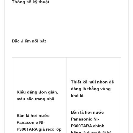
Thông số kỹ thuật
Đặc điểm nổi bật
Thiết kế mũi nhọn dễ
dàng là thẳng vùng
Kiểu dáng đơn giản,
khó là
màu sắc trang nhã
Bàn là hơi nước
Bàn là hơi nước
Panasonic NI-
Panasonic NI-
P300TARA chính
P300TARA giá rẻ
có lớp
hãng
là được thiết kế