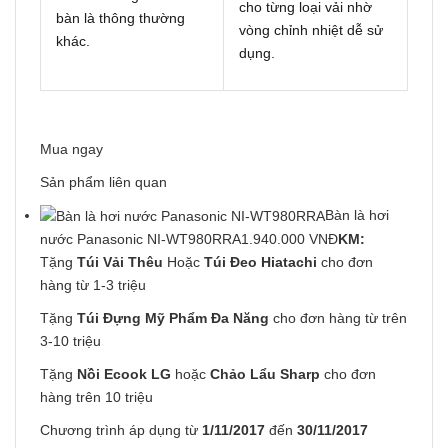
cho từng loại vải nhờ
bàn là thông thường
vòng chỉnh nhiệt dễ sử
khác.
dụng.
Mua ngay
Sản phẩm liên quan
Bàn là hơi
nước Panasonic NI-WT980RRA
1.940.000 VNĐ
KM:
Tặng
Túi Vải Thêu
Hoặc
Túi Đeo Hiatachi
cho đơn
hàng từ 1-3 triệu
Tặng
Túi Đựng Mỹ Phẩm Đa Năng
cho đơn hàng từ trên
3-10 triệu
Tặng
Nồi Ecook LG
hoặc
Chảo Lẩu Sharp
cho đơn
hàng trên 10 triệu
Chương trình áp dụng từ
1/11/2017
đến
30/11/2017