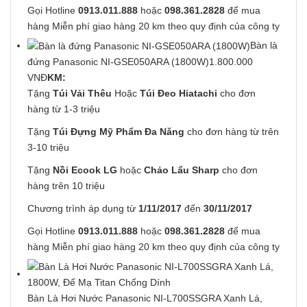
Gọi Hotline
0913.011.888
hoặc
098.361.2828
để mua
hàng Miễn phí giao hàng 20 km theo quy định của công ty
Bàn là
đứng Panasonic NI-GSE050ARA (1800W)
1.800.000
VNĐ
KM:
Tặng
Túi Vải Thêu
Hoặc
Túi Đeo Hiatachi
cho đơn
hàng từ 1-3 triệu
Tặng
Túi Đựng Mỹ Phẩm Đa Năng
cho đơn hàng từ trên
3-10 triệu
Tặng
Nồi Ecook LG
hoặc
Chảo Lẩu Sharp
cho đơn
hàng trên 10 triệu
Chương trình áp dụng từ
1/11/2017
đến
30/11/2017
Gọi Hotline
0913.011.888
hoặc
098.361.2828
để mua
hàng Miễn phí giao hàng 20 km theo quy định của công ty
Bàn Là Hơi Nước Panasonic NI-L700SSGRA Xanh Lá,