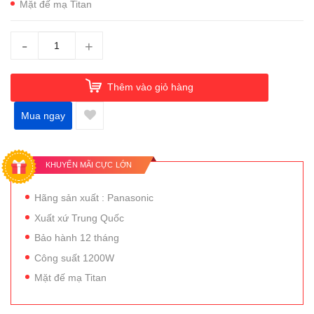
Mặt đế mạ Titan
-
+
Thêm vào giỏ hàng
Mua ngay
KHUYẾN MÃI CỰC LỚN
Hãng sản xuất : Panasonic
Xuất xứ Trung Quốc
Bảo hành 12 tháng
Công suất 1200W
Mặt đế mạ Titan