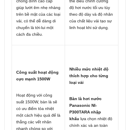
chống dính cao cấp
thể điều chỉnh cường
giúp lướt êm nhẹ nhàng
độ hơi nước tối ưu tùy
trên bề mặt của các loại
theo độ dày và độ nhăn
vải, có thể dễ dàng di
của chất liệu vải tạo sự
chuyển là tới-lui một
linh hoạt khi sử dụng.
cách đa chiều.
Nhiều mức nhiệt độ
Công suất hoạt động
thích hợp cho từng
cực mạnh 1500W
loại vải
Hoạt động với công
Bàn là hơi nước
suất 1500W, bàn là sẽ
Panasonic NI-
có ưu điểm tỏa nhiệt
P300TARA nhập
một cách hiệu quả để là
khẩu
lựa chọn nhiệt độ
thẳng các vết nhăn
chính xác và an toàn
nhanh chóng so với