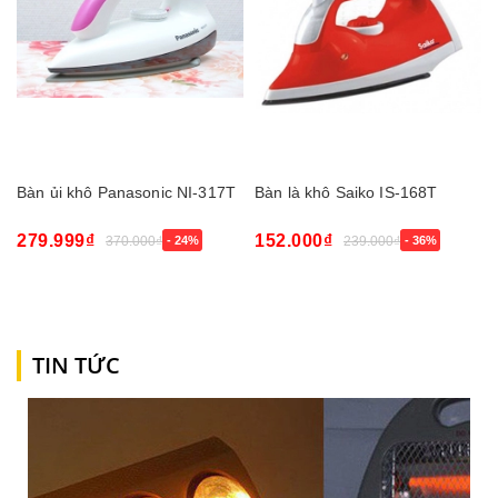
Bàn ủi khô Panasonic NI-317T
Bàn là khô Saiko IS-168T
279.999₫
152.000₫
370.000₫
- 24%
239.000₫
- 36%
TIN TỨC