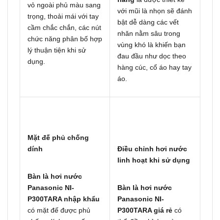
vỏ ngoài phủ màu sang
với mũi là nhọn sẽ đánh
trọng, thoải mái với tay
bật dễ dàng các vết
cầm chắc chắn, các nút
nhăn nằm sâu trong
chức năng phân bố hợp
vùng khó là khiến bạn
lý thuận tiện khi sử
đau đầu như dọc theo
dụng.
hàng cúc, cổ áo hay tay
áo.
Mặt đế phủ chống
dính
Điều chỉnh hơi nước
linh hoạt khi sử dụng
Bàn là hơi nước
Panasonic NI-
Bàn là hơi nước
P300TARA nhập khẩu
Panasonic NI-
có mặt đế được phủ
P300TARA giá rẻ
có