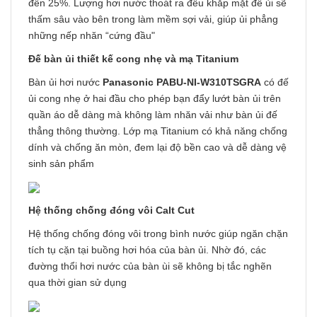
đến 25%. Lượng hơi nước thoát ra đều khắp mặt đế ủi sẽ
thấm sâu vào bên trong làm mềm sợi vải, giúp ủi phẳng
những nếp nhăn “cứng đầu"
Đế bàn ủi thiết kế cong nhẹ và mạ Titanium
Bàn ủi hơi nước
Panasonic PABU-NI-W310TSGRA
có đế
ủi cong nhẹ ở hai đầu cho phép bạn đẩy lướt bàn ủi trên
quần áo dễ dàng mà không làm nhăn vải như bàn ủi đế
thẳng thông thường. Lớp mạ Titanium có khả năng chống
dính và chống ăn mòn, đem lại độ bền cao và dễ dàng vệ
sinh sản phẩm
Hệ thống chống đóng vôi Calt Cut
Hệ thống chống đóng vôi trong bình nước giúp ngăn chặn
tích tụ cặn tại buồng hơi hóa của bàn ủi. Nhờ đó, các
đường thổi hơi nước của bàn ùi sẽ không bị tắc nghẽn
qua thời gian sử dụng