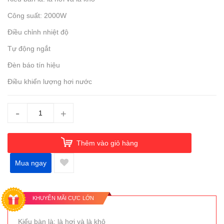
Công suất: 2000W
Điều chỉnh nhiệt độ
Tự động ngắt
Đèn báo tín hiệu
Điều khiển lượng hơi nước
-
+
Thêm vào giỏ hàng
Mua ngay
KHUYẾN MÃI CỰC LỚN
Kiểu bàn là: là hơi và là khô