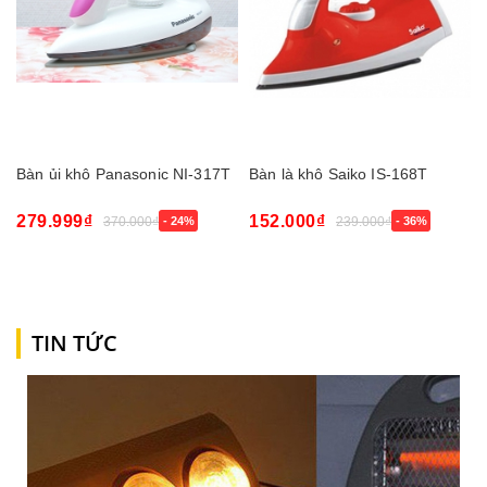
Bàn ủi khô Panasonic NI-317T
Bàn là khô Saiko IS-168T
279.999₫
152.000₫
370.000₫
- 24%
239.000₫
- 36%
TIN TỨC