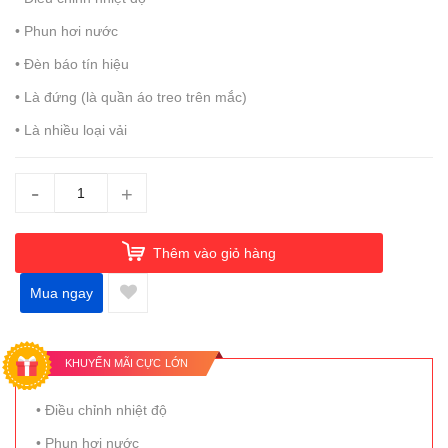
• Phun hơi nước
• Đèn báo tín hiệu
• Là đứng (là quần áo treo trên mắc)
• Là nhiều loại vải
-
+
Thêm vào giỏ hàng
Mua ngay
KHUYẾN MÃI CỰC LỚN
• Điều chỉnh nhiệt độ
• Phun hơi nước