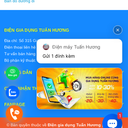
Bản đồ đường đi
ĐIỆN GIA DỤNG TUẤN HƯƠNG
Địa chỉ: Số 315 Giảng Võ, Ba Đình, Hà Nội
Điện máy Tuấn Hương
Điện thoại liên hệ các bộ phận:
Tư vấn bán hàng 2: 0868228637
Gửi 1 đính kèm
Bộ phận kỹ thuật: 0978 319 375
HƯỚNG DẪN
CHẤP NHẬN THANH TOÁN
FANPAGE
1
© Bản quyền thuộc về
Điện gia dụng Tuấn Hương
|
Cung cấp