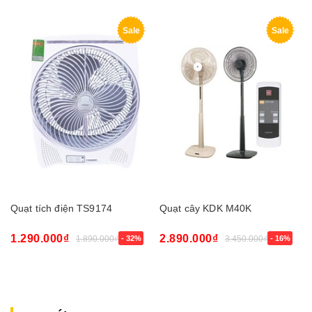
Sale
Sale
Quạt tích điện TS9174
Quạt cây KDK M40K
1.290.000₫
2.890.000₫
1.890.000₫
- 32%
3.450.000₫
- 16%