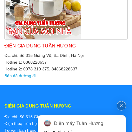
ĐIỆN GIA DỤNG TUẤN HƯƠNG
Địa chỉ: Số 315 Giảng Võ, Ba Đình, Hà Nội
Hotline 1: 0868228637
Hotline 2: 0978 319 375, 84868228637
Bản đồ đường đi
ĐIỆN GIA DỤNG TUẤN HƯƠNG
Địa chỉ: Số 315 Giảng Võ, Ba Đình, Hà Nội
Điện máy Tuấn Hương
Điện thoại liên hệ các bộ phận:
Tư vấn bán hàng 2: 0868228637