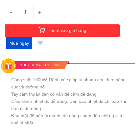
-
+
Thêm vào giỏ hàng
Mua ngay
KHUYẾN MÃI CỰC LỚN
Công suất 1000W, Rãnh cúc giúp ủi nhanh dọc theo hàng
cúc và đường nổi
Tay cầm thuận tiện có vân để cầm dễ dàng
Điều khiển nhiệt độ dễ dàng, Đèn báo nhiệt độ chỉ báo khi
bàn ủi đủ nóng
Đầu mặt đế bàn ủi mảnh, dễ dàng chạm đến những vị trí
khó ủi nhất