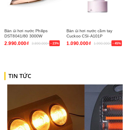
Bàn ủi hơi nước Philips
Bàn ủi hơi nước cầm tay
DST8041/80 3000W
Cuckoo CSI-A101P
2.990.000₫
1.090.000₫
3.890.000₫
- 23%
1.990.000₫
- 45%
TIN TỨC