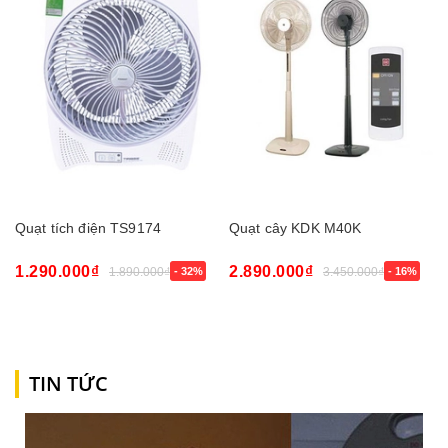
Quạt tích điện TS9174
Quạt cây KDK M40K
1.290.000₫
2.890.000₫
1.890.000₫
- 32%
3.450.000₫
- 16%
TIN TỨC