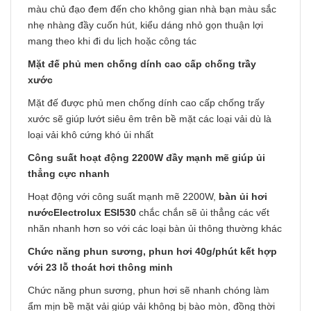
màu chủ đạo đem đến cho không gian nhà bạn màu sắc
nhẹ nhàng đầy cuốn hút, kiểu dáng nhỏ gọn thuận lợi
mang theo khi đi du lịch hoặc công tác
Mặt đế phủ men chống dính cao cấp chống trầy
xước
Mặt đế được phủ men chống dính cao cấp chống trấy
xước sẽ giúp lướt siêu êm trên bề mặt các loại vải dù là
loại vải khô cứng khó ủi nhất
Công suất hoạt động 2200W đầy mạnh mẽ giúp ủi
thẳng cực nhanh
Hoạt động với công suất mạnh mẽ 2200W,
bàn ủi hơi
nướcElectrolux ESI530
chắc chắn sẽ ủi thẳng các vết
nhăn nhanh hơn so với các loại bàn ủi thông thường khác
Chức năng phun sương, phun hơi 40g/phút kết hợp
với 23 lỗ thoát hơi thông minh
Chức năng phun sương, phun hơi sẽ nhanh chóng làm
ẩm mịn bề mặt vải giúp vải không bị bào mòn, đồng thời