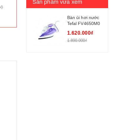
Sản phẩm vừa xem
bộ
Bàn ủi hơi nước
Tefal FV4650M0
1.620.000₫
1.890.000₫