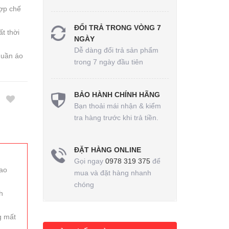
ợp chế
ĐỔI TRẢ TRONG VÒNG 7
t thời
NGÀY
Dễ dàng đổi trả sản phẩm
quần áo
trong 7 ngày đầu tiên
BẢO HÀNH CHÍNH HÃNG
Bạn thoải mái nhận & kiểm
tra hàng trước khi trả tiền.
ĐẶT HÀNG ONLINE
Gọi ngay
0978 319 375
để
cao
mua và đặt hàng nhanh
chóng
h
g mất