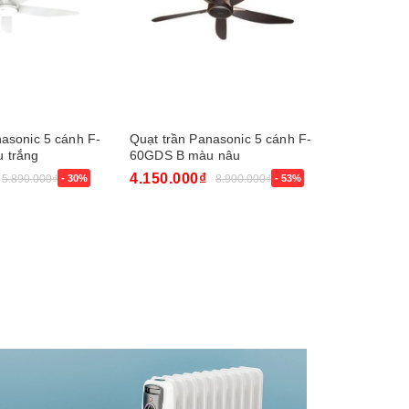
asonic 5 cánh F-
Quạt trần Panasonic 5 cánh F-
Quạt trần
 trắng
60GDS B màu nâu
4.150.000₫
7.100.00
5.890.000₫
- 30%
8.900.000₫
- 53%
Mua ngay
Mua ngay