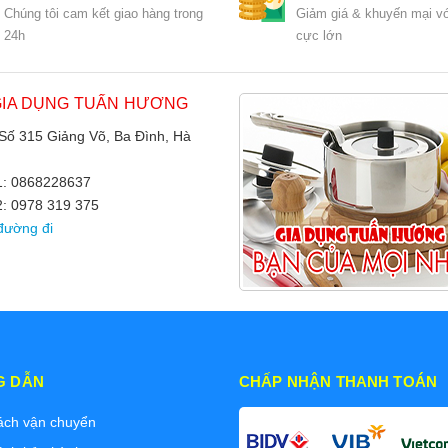
Chúng tôi cam kết giao hàng trong
Giảm giá & khuyến mại vớ
24h
cực lớn
GIA DỤNG TUẤN HƯƠNG
 Số 315 Giảng Võ, Ba Đình, Hà
 1: 0868228637
2: 0978 319 375
đường đi
G DẪN
CHẤP NHẬN THANH TOÁN
ách vận chuyển