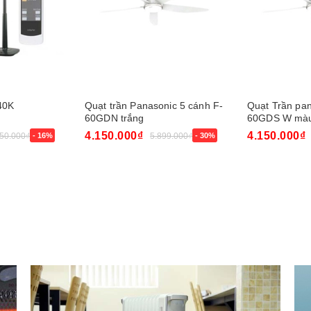
40K
Quạt trần Panasonic 5 cánh F-
Quạt Trần pan
60GDN trắng
60GDS W màu
4.150.000₫
4.150.000₫
450.000₫
- 16%
5.899.000₫
- 30%
Mua ngay
Mua ngay