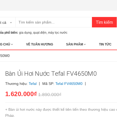
Tìm kiếm
t cả
óa phổ biến:
gia dụng
,
quạt điện
,
máy lọc nước
G CHỦ
VỀ TUẤN HƯƠNG
SẢN PHẨM
TIN TỨC
4650M0
Bàn Ủi Hơi Nước Tefal FV4650M0
|
|
Thương hiệu:
Tefal
Mã SP:
Tefal FV4650M0
1.620.000₫
1.890.000₫
+ Bàn ủi hơi nước này được thiết kế tiên tiến theo thương hiệu cao 
Pháp.