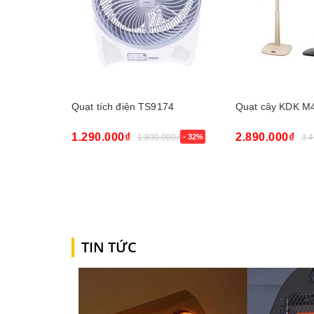
Quạt tích điện TS9174
Quạt cây KDK M
1.290.000₫
2.890.000₫
1.890.000₫
- 32%
3.
Mua ngay
Mua ngay
TIN TỨC