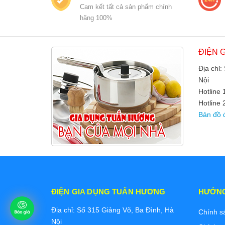
Cam kết tất cả sản phẩm chính
hãng 100%
ĐIỆN 
Địa chỉ:
Nội
Hotline
Hotline 
Bản đồ 
ĐIỆN GIA DỤNG TUẤN HƯƠNG
HƯỚN
Địa chỉ: Số 315 Giảng Võ, Ba Đình, Hà
Chính s
Nội