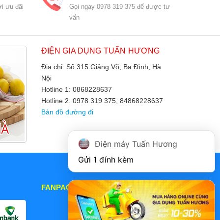
i ưu đãi
Gọi ngay 0978 319 375 để được tư
vấn
ĐIỆN GIA DỤNG TUẤN HƯƠNG
Địa chỉ: Số 315 Giảng Võ, Ba Đình, Hà
Nội
Hotline 1: 0868228637
Hotline 2: 0978 319 375, 84868228637
Bản đồ đường đi
Điện máy Tuấn Hương
Gửi 1 đính kèm
FANPAGE