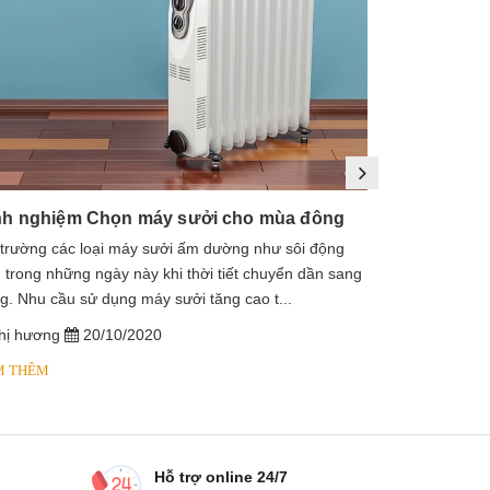
nh nghiệm Chọn máy sưởi cho mùa đông
 trường các loại máy sưởi ấm dường như sôi động
1. Máy sưởi là
 trong những ngày này khi thời tiết chuyển dần sang
sưởi dầu, lò s
g. Nhu cầu sử dụng máy sưởi tăng cao t...
dầu diathermic
hị hương
20/10/2020
chị hương
M THÊM
XEM THÊM
Hỗ trợ online 24/7