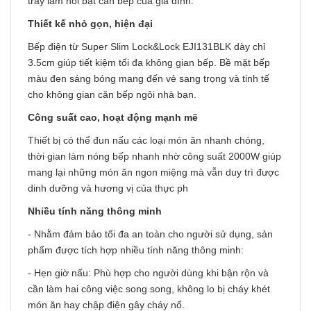
trầy làm nổi bật căn bếp của gia đình.
Thiết kế nhỏ gọn, hiện đại
Bếp điện từ Super Slim Lock&Lock EJI131BLK dày chỉ
3.5cm giúp tiết kiệm tối đa không gian bếp. Bề mặt bếp
màu đen sáng bóng mang đến vẻ sang trọng và tinh tế
cho không gian căn bếp ngôi nhà bạn.
Công suất cao, hoạt động mạnh mẽ
Thiết bị có thể đun nấu các loại món ăn nhanh chóng,
thời gian làm nóng bếp nhanh nhờ công suất 2000W giúp
mang lại những món ăn ngon miệng mà vẫn duy trì được
dinh dưỡng và hương vị của thực ph
Nhiều tính năng thông minh
- Nhằm đảm bảo tối đa an toàn cho người sử dụng, sản
phẩm được tích hợp nhiều tính năng thông minh:
- Hẹn giờ nấu: Phù hợp cho người dùng khi bận rộn và
cần làm hai công việc song song, không lo bị cháy khét
món ăn hay chập điện gây cháy nổ.