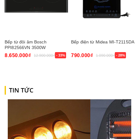
Bếp từ đôi âm Bosch
Bếp điện từ Midea MI-T2115DA
PPI82566VN 3500W
8.650.000₫
790.000₫
12.900.000₫
- 33%
1.090.000₫
- 28%
TIN TỨC