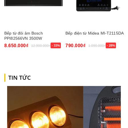
Bếp từ đôi âm Bosch
Bếp điện từ Midea MI-T2115DA
PPI82566VN 3500W
8.650.000₫
790.000₫
12.900.000₫
- 33%
1.090.000₫
- 28%
TIN TỨC