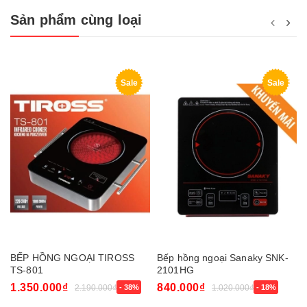
Sản phẩm cùng loại
Sale
Sale
BẾP HỒNG NGOẠI TIROSS
Bếp hồng ngoại Sanaky SNK-
TS-801
2101HG
1.350.000₫
840.000₫
2.190.000₫
- 38%
1.020.000₫
- 18%