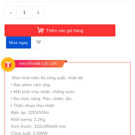
-
+
Thêm vào giỏ hàng
Mua ngay
KHUYẾN MÃI CỰC LỚN
Màn hình hiển thị công suất, nhiệt độ.
• Bàn phím cảm ứng.
• Mặt kính chịu nhiệt, chống xước.
• Đa chức năng: Rán, chiên, lẩu...
• Thân nhựa chịu nhiệt.
Điện áp: 220V/50Hz
Khối lượng: 2,2Kg
Kích thước: 310x380x68 mm
Công suất: 2.000W