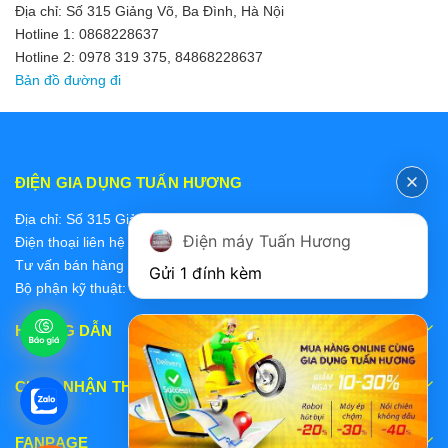
Địa chỉ: Số 315 Giảng Võ, Ba Đình, Hà Nội
Hotline 1: 0868228637
Hotline 2: 0978 319 375, 84868228637
Bản đồ đường đi
ĐIỆN GIA DỤNG TUẤN HƯƠNG
Địa chỉ: Số 315 Giảng Võ, Ba Đình, Hà Nội
Điện máy Tuấn Hương
Điện thoại liên hệ các bộ phận:
Tư vấn bán hàng 2: 0868228637
Gửi 1 đính kèm
Bộ phận kỹ thuật: 0978 319 375
HƯỚNG DẪN
CHẤP NHẬN THANH TOÁN
FANPAGE