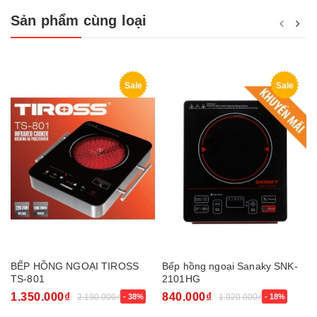
Sản phẩm cùng loại
Sale
Sale
BẾP HỒNG NGOẠI TIROSS
Bếp hồng ngoại Sanaky SNK-
TS-801
2101HG
1.350.000₫
840.000₫
2.190.000₫
- 38%
1.020.000₫
- 18%