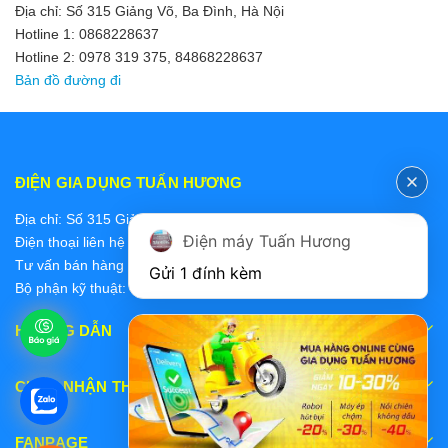
Địa chỉ: Số 315 Giảng Võ, Ba Đình, Hà Nội
Hotline 1: 0868228637
Hotline 2: 0978 319 375, 84868228637
Bản đồ đường đi
ĐIỆN GIA DỤNG TUẤN HƯƠNG
Địa chỉ: Số 315 Giảng Võ, Ba Đình, Hà Nội
Điện máy Tuấn Hương
Điện thoại liên hệ các bộ phận:
Tư vấn bán hàng 2: 0868228637
Gửi 1 đính kèm
Bộ phận kỹ thuật: 0978 319 375
HƯỚNG DẪN
CHẤP NHẬN THANH TOÁN
FANPAGE