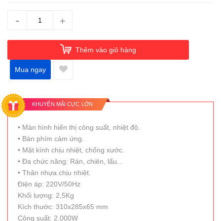
-
+
Thêm vào giỏ hàng
Mua ngay
KHUYẾN MÃI CỰC LỚN
• Màn hình hiển thị công suất, nhiệt độ.
• Bàn phím cảm ứng.
• Mặt kính chịu nhiệt, chống xước.
• Đa chức năng: Rán, chiên, lẩu...
• Thân nhựa chịu nhiệt.
Điện áp: 220V/50Hz
Khối lượng: 2,5Kg
Kích thước: 310x285x65 mm
Công suất: 2.000W