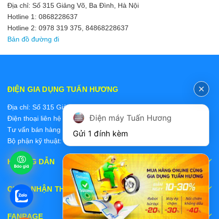
Địa chỉ: Số 315 Giảng Võ, Ba Đình, Hà Nội
Hotline 1: 0868228637
Hotline 2: 0978 319 375, 84868228637
Bản đồ đường đi
ĐIỆN GIA DỤNG TUẤN HƯƠNG
Địa chỉ: Số 315 Giảng Võ, Ba Đình, Hà Nội
Điện máy Tuấn Hương
Điện thoại liên hệ các bộ phận:
Tư vấn bán hàng 2: 0868228637
Gửi 1 đính kèm
Bộ phận kỹ thuật: 0978 319 375
HƯỚNG DẪN
CHẤP NHẬN THANH TOÁN
FANPAGE