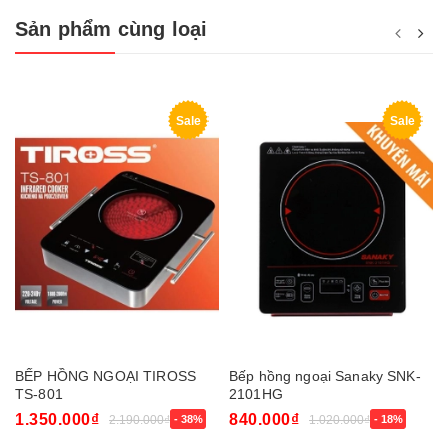
Sản phẩm cùng loại
Sale
Sale
BẾP HỒNG NGOẠI TIROSS
Bếp hồng ngoại Sanaky SNK-
TS-801
2101HG
1.350.000₫
840.000₫
2.190.000₫
- 38%
1.020.000₫
- 18%