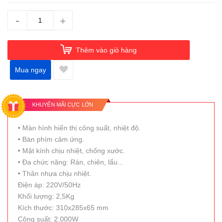
-
+
Thêm vào giỏ hàng
Mua ngay
KHUYẾN MÃI CỰC LỚN
• Màn hình hiển thị công suất, nhiệt độ.
• Bàn phím cảm ứng.
• Mặt kính chịu nhiệt, chống xước.
• Đa chức năng: Rán, chiên, lẩu...
• Thân nhựa chịu nhiệt.
Điện áp: 220V/50Hz
Khối lượng: 2,5Kg
Kích thước: 310x285x65 mm
Công suất: 2.000W