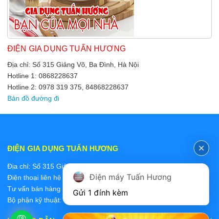
ĐIỆN GIA DỤNG TUẤN HƯƠNG
Địa chỉ: Số 315 Giảng Võ, Ba Đình, Hà Nội
Hotline 1: 0868228637
Hotline 2: 0978 319 375, 84868228637
Bản đồ đường đi
ĐIỆN GIA DỤNG TUẤN HƯƠNG
Địa chỉ: Số 315 Giảng Võ, Ba Đình, Hà Nội
Điện máy Tuấn Hương
Điện thoại liên hệ các bộ phận:
Tư vấn bán hàng 2: 0868228637
Gửi 1 đính kèm
Bộ phận kỹ thuật: 0978 319 375