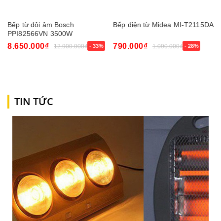
Bếp từ đôi âm Bosch
Bếp điện từ Midea MI-T2115DA
PPI82566VN 3500W
8.650.000₫
790.000₫
12.900.000₫
- 33%
1.090.000₫
- 28%
TIN TỨC