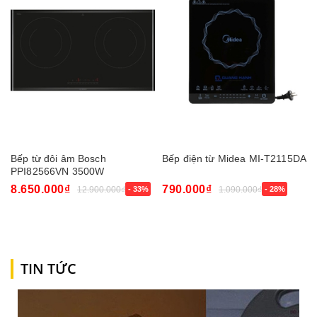
Bếp từ đôi âm Bosch
Bếp điện từ Midea MI-T2115DA
PPI82566VN 3500W
8.650.000₫
790.000₫
12.900.000₫
- 33%
1.090.000₫
- 28%
TIN TỨC