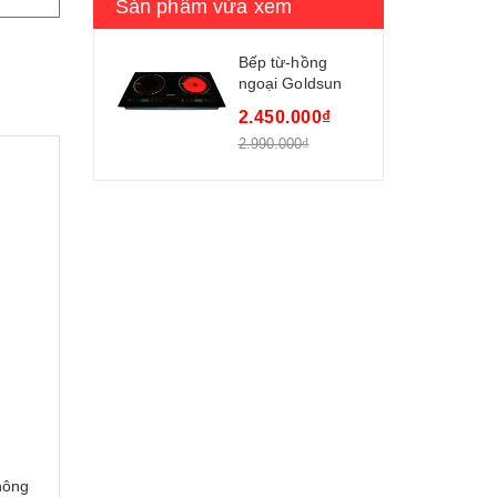
Sản phẩm vừa xem
Bếp từ-hồng
ngoại Goldsun
CH-GYL05
2.450.000₫
2.990.000₫
hông