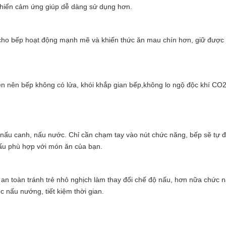
khiển cảm ứng giúp dễ dàng sử dụng hơn.
o bếp hoạt động mạnh mẽ và khiến thức ăn mau chín hơn, giữ được 
 nên bếp không có lửa, khói khắp gian bếp,không lo ngộ độc khí CO2
 nấu canh, nấu nước. Chỉ cần chạm tay vào nút chức năng, bếp sẽ tự 
nấu phù hợp với món ăn của bạn.
n toàn tránh trẻ nhỏ nghịch làm thay đổi chế độ nấu, hơn nữa chức 
c nấu nướng, tiết kiệm thời gian.