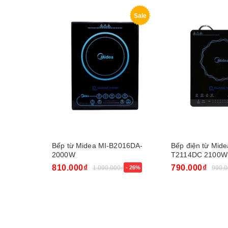
Sale
Bếp từ Midea MI-B2016DA-
Bếp điện từ Mide
2000W
T2114DC 2100W
810.000₫
790.000₫
1.090.000₫
- 26%
990.0
Mua ngay
Mua ngay