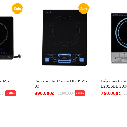
Sale
Sale
a MI-
Bếp điện từ Philips HD 4921/
Bếp điện từ M
00
B2015DE 20
890.000₫
750.000₫
00₫
- 20%
1.190.000₫
- 25%
9
Mua ngay
Mua ngay