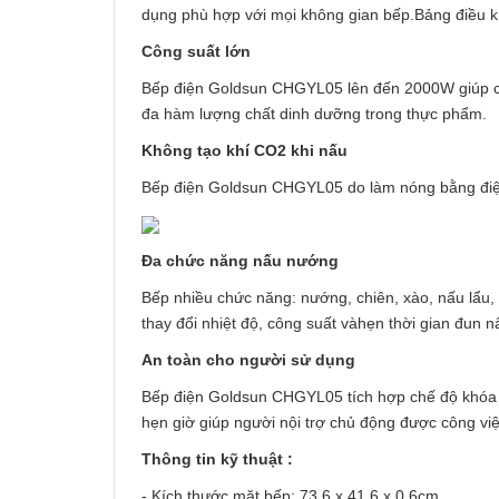
dụng phù hợp với mọi không gian bếp.Bảng điều 
Công suất lớn
Bếp điện Goldsun CHGYL05 lên đến 2000W giúp ch
đa hàm lượng chất dinh dưỡng trong thực phẩm.
Không tạo khí CO2 khi nấu
Bếp điện Goldsun CHGYL05 do làm nóng bằng điện
Đa chức năng nấu nướng
Bếp nhiều chức năng: nướng, chiên, xào, nấu lẩu,
thay đổi nhiệt độ, công suất vàhẹn thời gian đun 
An toàn cho người sử dụng
Bếp điện Goldsun CHGYL05 tích hợp chế độ khóa a
hẹn giờ giúp người nội trợ chủ động được công việ
Thông tin kỹ thuật :
- Kích thước mặt bếp: 73.6 x 41.6 x 0.6cm.