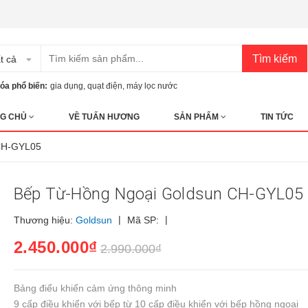
Tìm kiếm
t cả
óa phổ biến:
gia dụng
,
quạt điện
,
máy lọc nước
G CHỦ
VỀ TUẤN HƯƠNG
SẢN PHẨM
TIN TỨC
 CH-GYL05
Bếp Từ-Hồng Ngoại Goldsun CH-GYL05
|
|
Thương hiệu:
Goldsun
Mã SP:
2.450.000₫
2.990.000₫
Bảng điểu khiển cảm ứng thông minh
9 cấp điều khiển với bếp từ 10 cấp điều khiển với bếp hồng ngoại