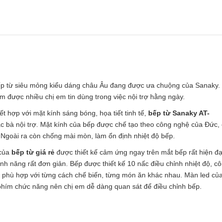
p từ siêu mỏng kiểu dáng châu Âu đang được ưa chuộng của Sanaky.
hẩm được nhiều chị em tin dùng trong việc nội trợ hằng ngày.
t hợp với mặt kính sáng bóng, họa tiết tinh tế,
bếp từ Sanaky AT-
 bà nội trợ. Mặt kính của bếp được chế tạo theo công nghệ của Đức,
i. Ngoài ra còn chống mài mòn, làm ổn định nhiệt độ bếp.
 của
bếp từ giá rẻ
được thiết kế cảm ứng ngay trên mắt bếp rất hiện đạ
ính năng rất đơn giản. Bếp được thiết kế 10 nấc điều chỉnh nhiệt độ, c
o phù hợp với từng cách chế biến, từng món ăn khác nhau. Màn led củ
phím chức năng nên chị em dễ dàng quan sát để điều chỉnh bếp.