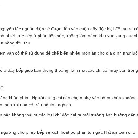
T
 nguyên tắc nguồn điện sẽ được dẫn vào cuộn dây đặc biệt để tạo ra 
inh nhiệt trực tiếp ở phần tiếp xúc, không làm nóng khu vực xung quan
ện năng tiêu thụ.
ị em vẫn có thể sử dụng để chế biến nhiều món ăn cho gia đình như luộ
 kế ở đáy bếp giúp làm thông thoáng, làm mát các chi tiết máy bên trong
BT
:
 năng khóa phím. Người dùng chỉ cần chạm nhẹ vào phím khóa khoảng
 toàn khi nhà có trẻ nhỏ tinh nghịch.
n nên không thải ra các loại khí độc hại ra môi trường ảnh hưởng đến 
ợt ngưỡng cho phép bếp sẽ kích hoạt bộ phận tự ngắt. Rất an toàn cho