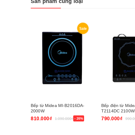
Sản phẩm cùng loại
Sale
Bếp từ Midea MI-B2016DA-
Bếp điện từ Mide
2000W
T2114DC 2100W
810.000₫
790.000₫
1.090.000₫
- 26%
990.0
Mua ngay
Mua ngay