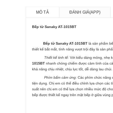
MÔ TẢ
ĐÁNH GIÁ(APP)
Bếp từ Sanaky AT-1015BT
Bếp từ
Sanaky AT-1015BT
là sản phẩm bế
thiết kế bắt mắt, tính năng vượt trội đây là sản p
Thiết kế tinh tế
: Với kiểu dáng mỏng, nhẹ kế
1015BT
nhanh chóng chiếm được cảm tình của các
khả năng chịu nhiệt, chịu lực tốt, dễ dàng lau chù
Phím bấm cảm ứng
: Các phím chức năng
tiện dụng. Chị em có thể điều chỉnh lựa chọn các t
suất nên chị em có thể lựa chọn nhiều mức độ ch
bếp được thiết kế ngay trên mặt bếp ở giữa vùng 