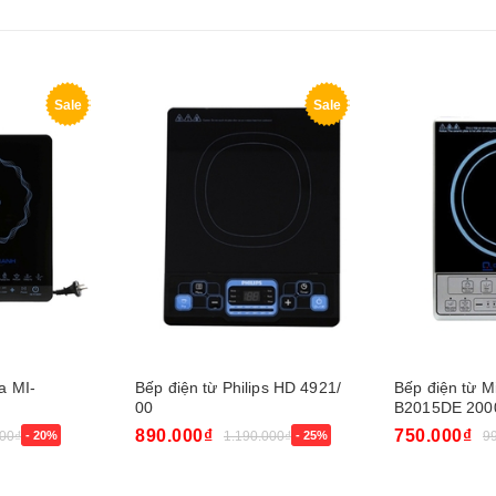
Sale
Sale
a MI-
Bếp điện từ Philips HD 4921/
Bếp điện từ M
00
B2015DE 20
890.000₫
750.000₫
00₫
- 20%
1.190.000₫
- 25%
9
Mua ngay
Mua ngay