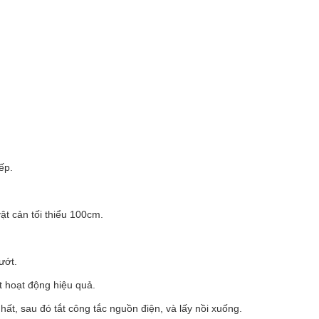
ếp.
ật cản tối thiểu 100cm.
ướt.
t hoạt động hiệu quả.
ất, sau đó tắt công tắc nguồn điện, và lấy nồi xuống.