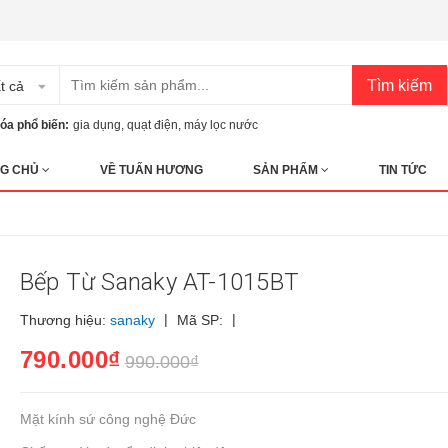
Tìm kiếm
t cả
óa phổ biến:
gia dụng
,
quạt điện
,
máy lọc nước
G CHỦ
VỀ TUẤN HƯƠNG
SẢN PHẨM
TIN TỨC
Bếp Từ Sanaky AT-1015BT
|
|
Thương hiệu:
sanaky
Mã SP:
790.000₫
990.000₫
Mặt kính sứ công nghệ Đức