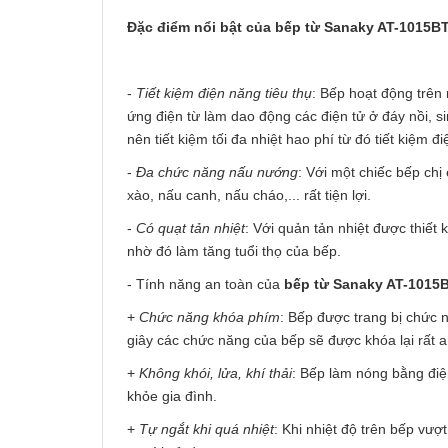
Đặc điểm nổi bật của bếp từ Sanaky AT-1015B
-
Tiết kiệm điện năng tiêu thụ
: Bếp hoạt động trên
ứng điện từ làm dao động các điện tử ở đáy nồi, s
nên tiết kiệm tối đa nhiệt hao phí từ đó tiết kiệm đi
-
Đa chức năng nấu nướng
: Với một chiếc bếp ch
xào, nấu canh, nấu cháo,... rất tiện lợi.
-
Có quạt tản nhiệt
: Với quản tản nhiệt được thiết
nhờ đó làm tăng tuổi thọ của bếp.
- Tính năng an toàn của
bếp từ Sanaky AT-1015
+
Chức năng khóa phím
: Bếp được trang bị chức
giây các chức năng của bếp sẽ được khóa lại rất an
+
Không khói, lửa, khí thải
: Bếp làm nóng bằng điệ
khỏe gia đình.
+
Tự ngắt khi quá nhiệt
: Khi nhiệt độ trên bếp vư