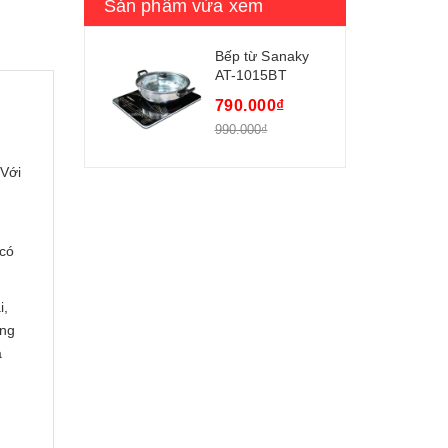
Sản phẩm vừa xem
Bếp từ Sanaky
AT-1015BT
790.000₫
990.000₫
 Với
 có
i,
ông
a