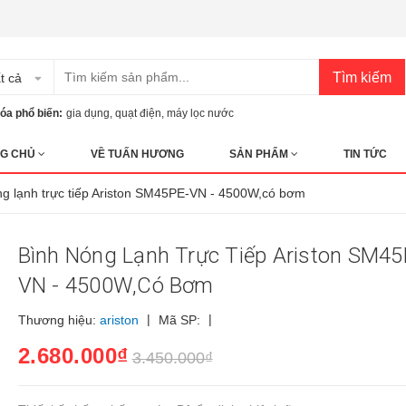
Tìm kiếm
t cả
óa phổ biến:
gia dụng
,
quạt điện
,
máy lọc nước
G CHỦ
VỀ TUẤN HƯƠNG
SẢN PHẨM
TIN TỨC
ng lạnh trực tiếp Ariston SM45PE-VN - 4500W,có bơm
Bình Nóng Lạnh Trực Tiếp Ariston SM45
VN - 4500W,có Bơm
|
|
Thương hiệu:
ariston
Mã SP:
2.680.000₫
3.450.000₫