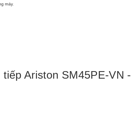
ng máy.
c tiếp Ariston SM45PE-VN -