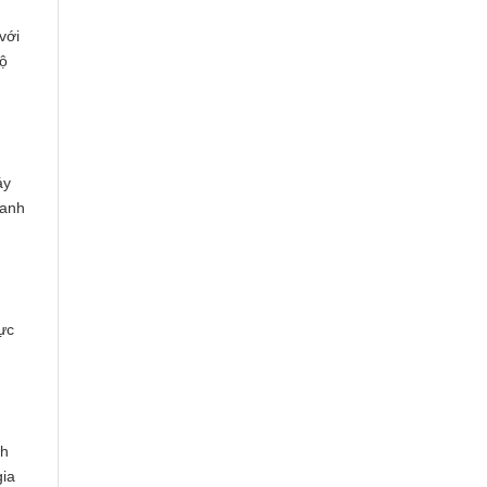
với
độ
áy
hanh
ực
ch
gia