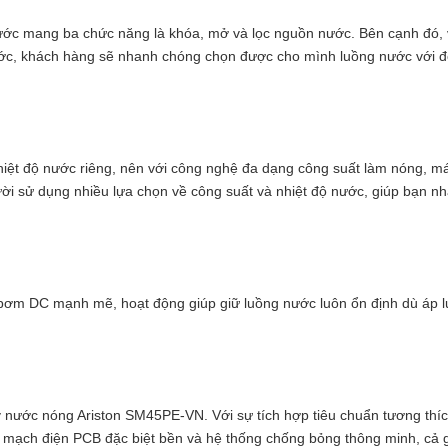
c mang ba chức năng là khóa, mở và lọc nguồn nước. Bên cạnh đó, 
ước, khách hàng sẽ nhanh chóng chọn được cho mình luồng nước với 
nhiệt độ nước riêng, nên với công nghệ đa dạng công suất làm nóng, m
 sử dụng nhiều lựa chọn về công suất và nhiệt độ nước, giúp bạn n
ơm DC mạnh mẽ, hoạt động giúp giữ luồng nước luôn ổn định dù áp l
y nước nóng Ariston SM45PE-VN. Với sự tích hợp tiêu chuẩn tương thí
 mạch điện PCB đặc biệt bền và hệ thống chống bỏng thông minh, cả 