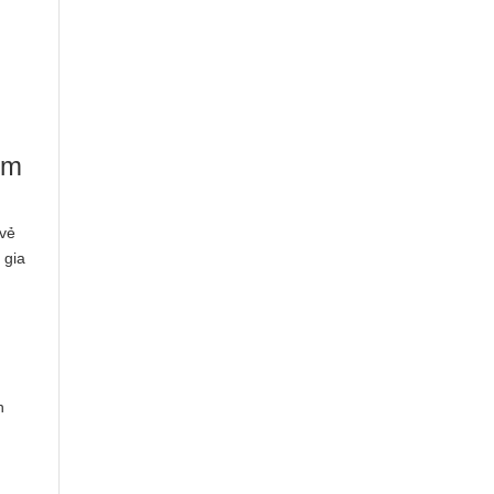
ơm
 vẻ
 gia
h