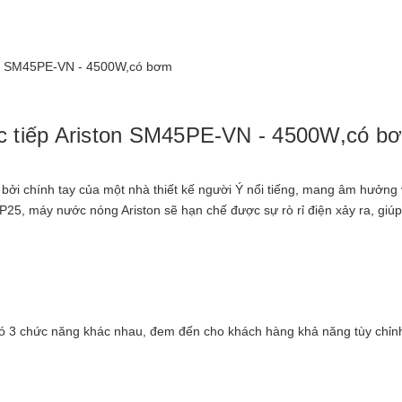
ston SM45PE-VN - 4500W,có bơm
rực tiếp Ariston SM45PE-VN - 4500W,có b
i chính tay của một nhà thiết kế người Ý nổi tiếng, mang âm hưởng
IP25, máy nước nóng Ariston sẽ hạn chế được sự rò rỉ điện xảy ra, giúp
 3 chức năng khác nhau, đem đến cho khách hàng khả năng tùy chỉn