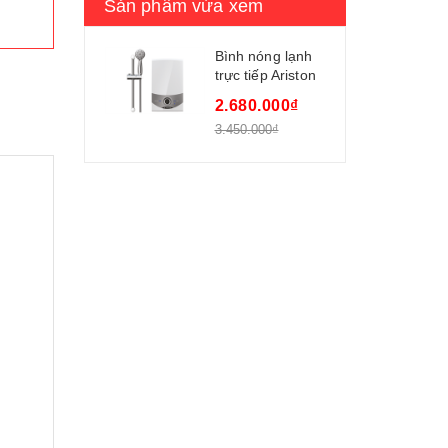
Sản phẩm vừa xem
Bình nóng lạnh
trực tiếp Ariston
SM45PE-VN -
2.680.000₫
4500W,có bơm
3.450.000₫