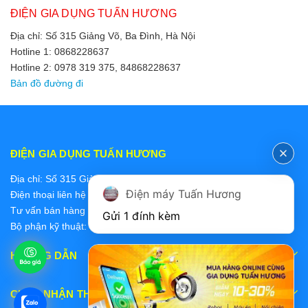
ĐIỆN GIA DỤNG TUẤN HƯƠNG
Địa chỉ: Số 315 Giảng Võ, Ba Đình, Hà Nội
Hotline 1: 0868228637
Hotline 2: 0978 319 375, 84868228637
Bản đồ đường đi
ĐIỆN GIA DỤNG TUẤN HƯƠNG
Địa chỉ: Số 315 Giảng Võ, Ba Đình, Hà Nội
Điện máy Tuấn Hương
Điện thoại liên hệ các bộ phận:
Tư vấn bán hàng 2: 0868228637
Gửi 1 đính kèm
Bộ phận kỹ thuật: 0978 319 375
HƯỚNG DẪN
CHẤP NHẬN THANH TOÁN