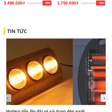
3.490.000₫
1.750.000₫
4.890.000₫
- 29%
2.890.000₫
- 39%
TIN TỨC
Hướng dẫn lắp đặt và sử dụng đèn sưởi