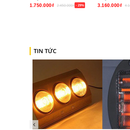
1.750.000₫
3.160.000₫
2.450.000₫
- 29%
4.
Mua ngay
Mua ngay
TIN TỨC