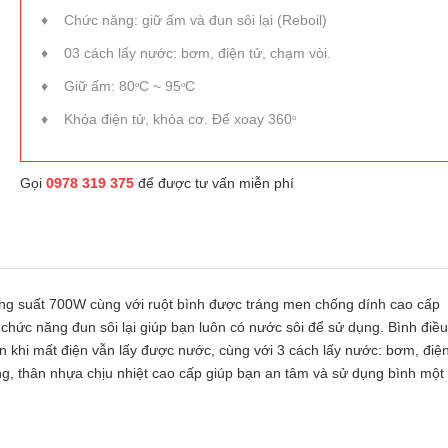
♦ Chức năng: giữ ấm và đun sôi lại (Reboil)
♦ 03 cách lấy nước: bơm, điện tử, chạm vòi.
♦ Giữ ấm: 80
C ~ 95
C
o
o
♦ Khóa điện tử, khóa cơ. Đế xoay 360
o
Gọi
0978 319 375
để được tư vấn miễn phí
ông suất 700W cùng với ruột bình
được tráng men chống dính cao cấp
chức năng đun sôi lại giúp bạn luôn có nước sôi để sử dụng. Bình điều
n khi mất điện vẫn lấy được nước, cùng với 3 cách lấy nước: bơm, điện
ng, thân nhựa chịu nhiệt cao cấp giúp bạn an tâm và sử dụng bình một