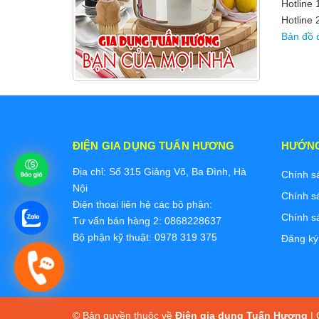
Hotline
Hotline 
Bản đồ 
ĐIỆN GIA DỤNG TUẤN HƯƠNG
HƯỚN
Địa chỉ: Số 315 Giảng Võ, Ba Đình, Hà
Chính s
Nội
Chính s
Điện thoại liên hệ các bộ phận:
Chính s
Tư vấn bán hàng 2: 0868228637
Bộ phận kỹ thuật: 0978 319 375
Đăng ký
© Bản quyền thuộc về
Điện gia dụng Tuấn Hương
|
C