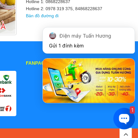
Hotline 1: 0868228637
Hotline 2: 0978 319 375, 84868228637
Bản đồ đường đi
Điện máy Tuấn Hương
Gửi 1 đính kèm
FANPAGE
1