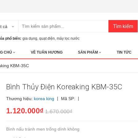
Tìm kiếm
t cả
óa phổ biến:
gia dụng
,
quạt điện
,
máy lọc nước
G CHỦ
VỀ TUẤN HƯƠNG
SẢN PHẨM
TIN TỨC
eaking KBM-35C
Bình Thủy Điện Koreaking KBM-35C
|
|
Thương hiệu:
korea king
Mã SP:
1.120.000₫
1.670.000₫
Bình nấu tránh men trống dính không