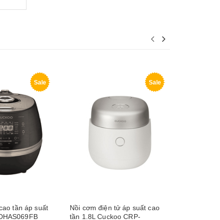
Sale
Sale
cao tần áp suất
Nồi cơm điện tử áp suất cao
Nồi cơm điệ
-DHAS069FB
tần 1.8L Cuckoo CRP-
kép Cucko