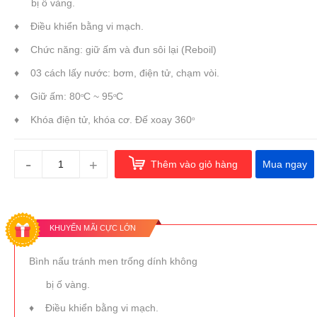
bị ố vàng.
♦ Điều khiển bằng vi mạch.
♦ Chức năng: giữ ấm và đun sôi lại (Reboil)
♦ 03 cách lấy nước: bơm, điện tử, chạm vòi.
♦ Giữ ấm: 80
C ~ 95
C
o
o
♦ Khóa điện tử, khóa cơ. Đế xoay 360
o
-
+
Thêm vào giỏ hàng
Mua ngay
KHUYẾN MÃI CỰC LỚN
Bình nấu tránh men trống dính không
bị ố vàng.
♦ Điều khiển bằng vi mạch.