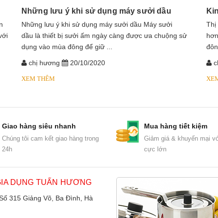
Những lưu ý khi sử dụng máy sưởi dầu
Ki
n
​​​​​​Những lưu ý khi sử dụng máy sưởi dầu Máy sưởi
Thị
với
dầu là thiết bị sưởi ấm ngày càng được ưa chuộng sử
hơn
dụng vào mùa đông để giữ ...
đôn
chị hương
20/10/2020
c
XEM THÊM
XE
Giao hàng siêu nhanh
Mua hàng tiết kiệm
Chúng tôi cam kết giao hàng trong
Giảm giá & khuyến mại vớ
24h
cực lớn
GIA DỤNG TUẤN HƯƠNG
 Số 315 Giảng Võ, Ba Đình, Hà