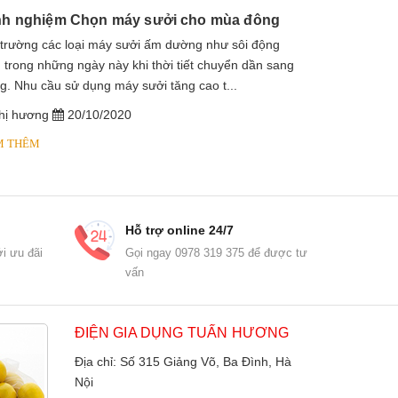
nh nghiệm Chọn máy sưởi cho mùa đông
 trường các loại máy sưởi ấm dường như sôi động
1. Máy sưởi là
 trong những ngày này khi thời tiết chuyển dần sang
sưởi dầu, lò s
g. Nhu cầu sử dụng máy sưởi tăng cao t...
dầu diathermic
hị hương
20/10/2020
chị hương
M THÊM
XEM THÊM
Hỗ trợ online 24/7
i ưu đãi
Gọi ngay 0978 319 375 để được tư
vấn
ĐIỆN GIA DỤNG TUẤN HƯƠNG
Địa chỉ: Số 315 Giảng Võ, Ba Đình, Hà
Nội