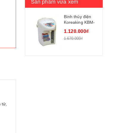
Sản phẩm vừa xem
Bình thủy điện
Koreaking KBM-
35C
1.120.000₫
1.670.000₫
 tử,