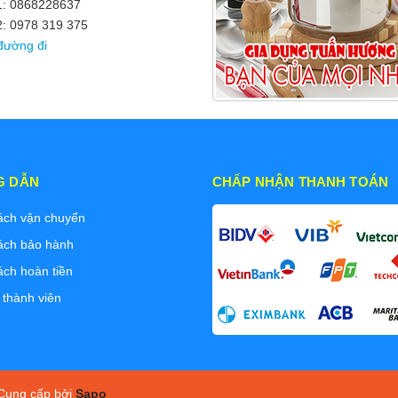
 1: 0868228637
2: 0978 319 375
đường đi
G DẪN
CHẤP NHẬN THANH TOÁN
ách vận chuyển
ách bảo hành
ách hoàn tiền
 thành viên
ung cấp bởi
Sapo