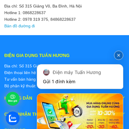
Địa chỉ: Số 315 Giảng Võ, Ba Đình, Hà Nội
Hotline 1: 0868228637
Hotline 2: 0978 319 375, 84868228637
Bản đồ đường đi
ĐIỆN GIA DỤNG TUẤN HƯƠNG
Địa chỉ: Số 315 Giảng Võ, Ba Đình, Hà Nội
Điện máy Tuấn Hương
Điện thoại liên hệ các bộ phận:
Tư vấn bán hàng 2: 0868228637
Gửi 1 đính kèm
Bộ phận kỹ thuật: 0978 319 375
HƯỚNG DẪN
CHẤP NHẬN THANH TOÁN