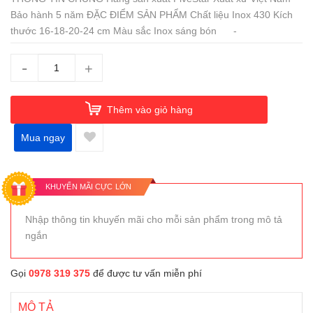
Bảo hành 5 năm ĐẶC ĐIỂM SẢN PHẨM Chất liệu Inox 430 Kích
thước 16-18-20-24 cm Màu sắc Inox sáng bón -
-
+
Thêm vào giỏ hàng
Mua ngay
KHUYẾN MÃI CỰC LỚN
Nhập thông tin khuyến mãi cho mỗi sản phẩm trong mô tả
ngắn
Gọi
0978 319 375
để được tư vấn miễn phí
MÔ TẢ