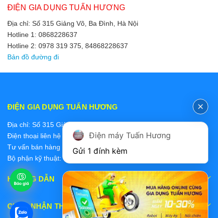
ĐIỆN GIA DỤNG TUẤN HƯƠNG
Địa chỉ: Số 315 Giảng Võ, Ba Đình, Hà Nội
Hotline 1: 0868228637
Hotline 2: 0978 319 375, 84868228637
Bản đồ đường đi
ĐIỆN GIA DỤNG TUẤN HƯƠNG
Địa chỉ: Số 315 Giảng Võ, Ba Đình, Hà Nội
Điện máy Tuấn Hương
Điện thoại liên hệ các bộ phận:
Tư vấn bán hàng 2: 0868228637
Gửi 1 đính kèm
Bộ phận kỹ thuật: 0978 319 375
HƯỚNG DẪN
CHẤP NHẬN THANH TOÁN