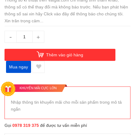
Thông số kĩ thuật trên Vatgia.com chỉ mang tính tham khảo,
thông số có thể thay đổi mà không báo trước. Nếu bạn phát hiện
thông số sai xin hãy Click vào đây để thông báo cho chúng tôi.
Xin trân trọng cảm...
-
+
Thêm vào giỏ hàng
Mua ngay
KHUYẾN MÃI CỰC LỚN
Nhập thông tin khuyến mãi cho mỗi sản phẩm trong mô tả
ngắn
Gọi
0978 319 375
để được tư vấn miễn phí