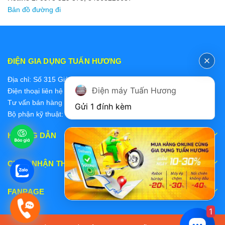
Bản đồ đường đi
ĐIỆN GIA DỤNG TUẤN HƯƠNG
Địa chỉ: Số 315 Giảng Võ, Ba Đình, Hà Nội
Điện máy Tuấn Hương
Điện thoại liên hệ các bộ phận:
Tư vấn bán hàng 2: 0868228637
Gửi 1 đính kèm
Bộ phận kỹ thuật: 0978 319 375
HƯỚNG DẪN
CHẤP NHẬN THANH TOÁN
FANPAGE
1