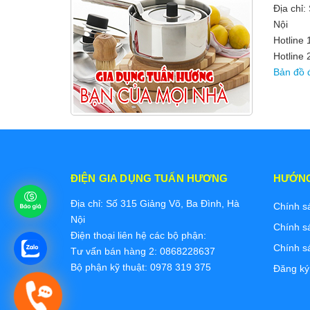
Địa chỉ:
Nội
Hotline
Hotline 
Bản đồ 
ĐIỆN GIA DỤNG TUẤN HƯƠNG
HƯỚN
Địa chỉ: Số 315 Giảng Võ, Ba Đình, Hà
Chính s
Nội
Chính s
Điện thoại liên hệ các bộ phận:
Chính s
Tư vấn bán hàng 2: 0868228637
Bộ phận kỹ thuật: 0978 319 375
Đăng ký