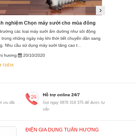
nh nghiệm Chọn máy sưởi cho mùa đông
 trường các loại máy sưởi ấm dường như sôi động
1. Máy sưởi là
 trong những ngày này khi thời tiết chuyển dần sang
sưởi dầu, lò s
g. Nhu cầu sử dụng máy sưởi tăng cao t...
dầu diathermic
hị hương
20/10/2020
chị hương
M THÊM
XEM THÊM
Hỗ trợ online 24/7
i ưu đãi
Gọi ngay 0978 319 375 để được tư
vấn
ĐIỆN GIA DỤNG TUẤN HƯƠNG