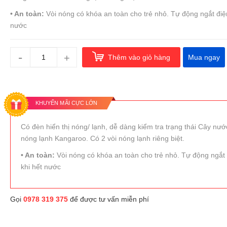
• An toàn:
Vòi nóng có khóa an toàn cho trẻ nhỏ. Tự động ngắt điện
nước
-
+
Thêm vào giỏ hàng
Mua ngay
KHUYẾN MÃI CỰC LỚN
Có đèn hiển thị nóng/ lạnh, dễ dàng kiểm tra trạng thái Cây nướ
nóng lạnh Kangaroo. Có 2 vòi nóng lạnh riêng biệt.
• An toàn:
Vòi nóng có khóa an toàn cho trẻ nhỏ. Tự động ngắt
khi hết nước
Gọi
0978 319 375
để được tư vấn miễn phí