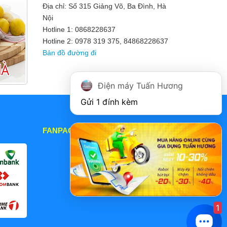
Địa chỉ: Số 315 Giảng Võ, Ba Đình, Hà
Nội
Hotline 1: 0868228637
Hotline 2: 0978 319 375, 84868228637
Bản đồ đường đi
Điện máy Tuấn Hương
Gửi 1 đính kèm
FANPAGE
1