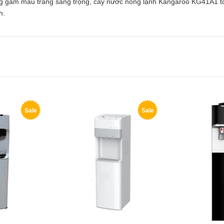
ùng gam màu trắng sang trọng, cây nước nóng lạnh Kangaroo KG41A1 t
h.
Sale
Sale