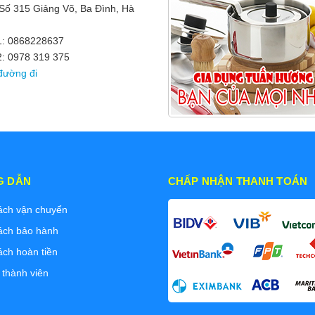
 Số 315 Giảng Võ, Ba Đình, Hà
 1: 0868228637
2: 0978 319 375
đường đi
G DẪN
CHẤP NHẬN THANH TOÁN
ách vận chuyển
ách bảo hành
ách hoàn tiền
 thành viên