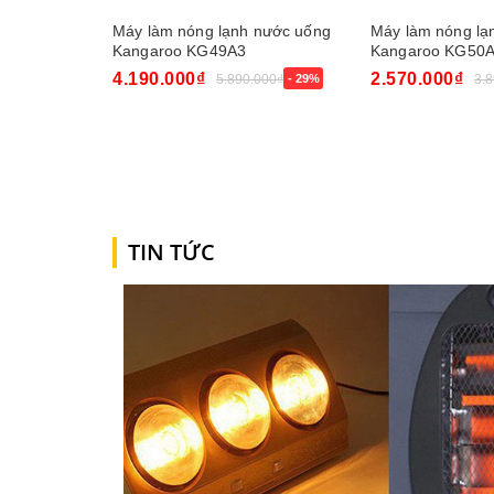
Máy làm nóng lạnh nước uống
Máy làm nóng lạ
Kangaroo KG49A3
Kangaroo KG50
4.190.000₫
2.570.000₫
5.890.000₫
- 29%
3.
Mua ngay
Mua ngay
TIN TỨC