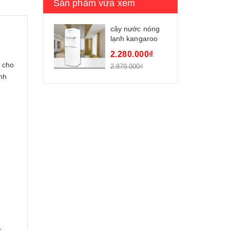
Sản phẩm vừa xem
cây nước nóng
lạnh kangaroo
kg41a1
2.280.000₫
i cho
2.879.000₫
nh
u