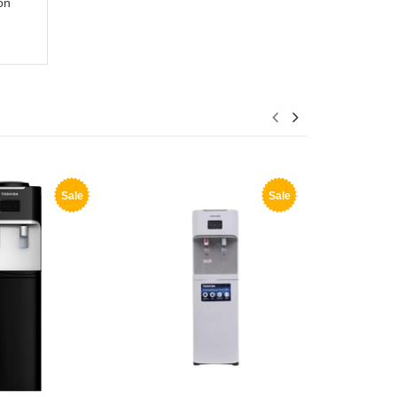
ôn
Sale
Sale