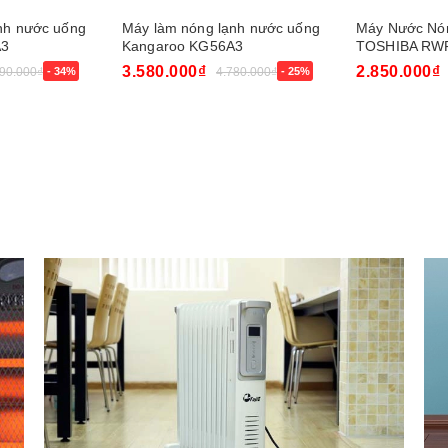
nh nước uống
Máy làm nóng lạnh nước uống
Máy Nước Nó
A3
Kangaroo KG56A3
TOSHIBA RW
3.580.000₫
2.850.000₫
890.000₫
- 34%
4.780.000₫
- 25%
Mua ngay
Mua ngay