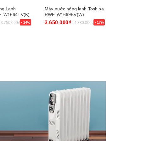
ng Lạnh
Máy nước nóng lạnh Toshiba
Máy nước 
F-W1664TV(K)
RWF-W1669BV(W)
RWF-W166
3.650.000₫
3.688.00
3.750.000₫
- 24%
4.380.000₫
- 17%
Mua ngay
Mua ngay