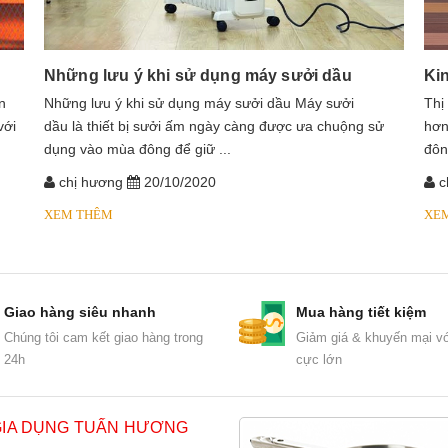
Những lưu ý khi sử dụng máy sưởi dầu
Ki
n
​​​​​​Những lưu ý khi sử dụng máy sưởi dầu Máy sưởi
Thị
với
dầu là thiết bị sưởi ấm ngày càng được ưa chuộng sử
hơn
dụng vào mùa đông để giữ ...
đôn
chị hương
20/10/2020
c
XEM THÊM
XE
Giao hàng siêu nhanh
Mua hàng tiết kiệm
Chúng tôi cam kết giao hàng trong
Giảm giá & khuyến mại vớ
24h
cực lớn
GIA DỤNG TUẤN HƯƠNG