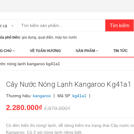
Tìm kiếm
t cả
óa phổ biến:
gia dụng
,
quạt điện
,
máy lọc nước
G CHỦ
VỀ TUẤN HƯƠNG
SẢN PHẨM
TIN TỨC
ước nóng lạnh kangaroo kg41a1
Cây Nước Nóng Lạnh Kangaroo Kg41a1
|
|
Thương hiệu:
kangaroo
Mã SP:
kg41a1
2.280.000₫
2.879.000₫
Có đèn hiển thị nóng/ lạnh, dễ dàng kiểm tra trạng thái Cây nước n
Kangaroo. Có 2 vòi nóng lạnh riêng biệt.