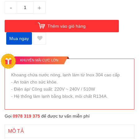
-
+
Thêm vào giỏ hàng
Mua ngay
KHUYẾN MÃI CỰC LỚN
Khoang chứa nước nóng, lạnh làm từ Inox 304 cao cấp
- An toàn cho sức khỏe.
- Điện áp/ Công suất: 220V ~ 240V / 510W
- Hệ thống làm lạnh bằng block, môi chất R134A.
Gọi
0978 319 375
để được tư vấn miễn phí
MÔ TẢ