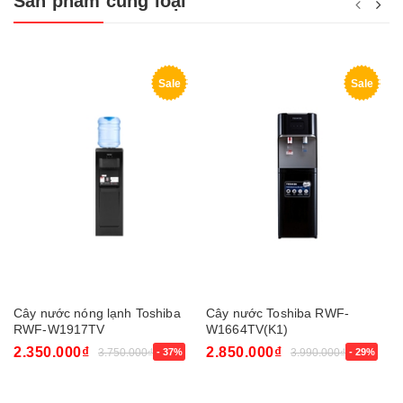
Sản phẩm cùng loại
Sale
Sale
Cây nước nóng lạnh Toshiba
Cây nước Toshiba RWF-
RWF-W1917TV
W1664TV(K1)
2.350.000₫
2.850.000₫
3.750.000₫
- 37%
3.990.000₫
- 29%