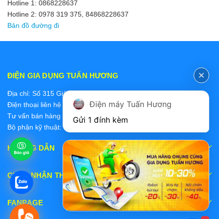
Hotline 1: 0868228637
Hotline 2: 0978 319 375, 84868228637
Bản đồ đường đi
ĐIỆN GIA DỤNG TUẤN HƯƠNG
Địa chỉ: Số 315 Giảng Võ, Ba Đình, Hà Nội
Điện máy Tuấn Hương
Điện thoại liên hệ các bộ phận:
Tư vấn bán hàng 2: 0868228637
Gửi 1 đính kèm
Bộ phận kỹ thuật: 0978 319 375
HƯỚNG DẪN
CHẤP NHẬN THANH TOÁN
FANPAGE