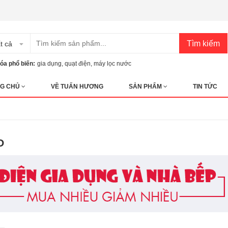
Tìm kiếm
t cả
óa phổ biến:
gia dụng
,
quạt điện
,
máy lọc nước
G CHỦ
VỀ TUẤN HƯƠNG
SẢN PHẨM
TIN TỨC
O