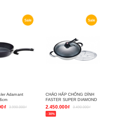
y
Mua ngay
Sale
Sale
sler Adamant
CHẢO HẤP CHỐNG DÍNH
26cm
FASTER SUPER DIAMOND
34CM
00₫
2.450.000₫
3.990.000₫
3.490.000₫
- 30%
y
Mua ngay