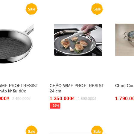
Sale
Sale
MF PROFI RESIST
CHẢO WMF PROFI RESIST
Chảo Cook
hập khẩu đức
24 cm
000₫
1.350.000₫
1.790.0
2.450.000₫
1.890.000₫
- 29%
gay
Mua ngay
Mua nga
Sale
Sale