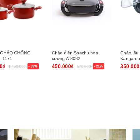
 CHẢO CHỐNG
Chảo điện Shachu hoa
Chảo lẩu
L-1171
cương A-3082
Kangaro
0₫
450.000₫
350.000
1.450.000₫
- 39%
570.000₫
- 21%
gay
Mua ngay
Hết hàn