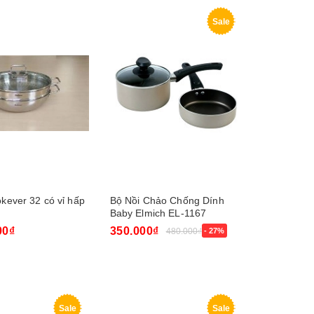
Sale
ever 32 có vỉ hấp
Bộ Nồi Chảo Chống Dính
Baby Elmich EL-1167
2351167
00₫
350.000₫
480.000₫
- 27%
y
Mua ngay
Sale
Sale