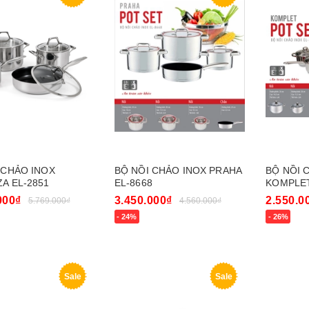
 CHẢO INOX
BỘ NỒI CHẢO INOX PRAHA
BỘ NỒI 
A EL-2851
EL-8668
KOMPLET
000₫
3.450.000₫
2.550.0
5.769.000₫
4.560.000₫
- 24%
- 26%
gay
Mua ngay
Mua nga
Sale
Sale