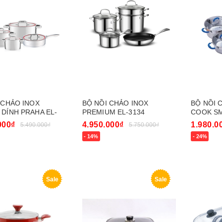
 CHẢO INOX
BỘ NỒI CHẢO INOX
BỘ NỒI 
DÍNH PRAHA EL-
PREMIUM EL-3134
COOK S
000₫
4.950.000₫
1.980.0
5.490.000₫
5.750.000₫
- 14%
- 24%
gay
Mua ngay
Mua nga
Sale
Sale