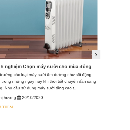
nh nghiệm Chọn máy sưởi cho mùa đông
 trường các loại máy sưởi ấm dường như sôi động
1. Máy sưởi là
 trong những ngày này khi thời tiết chuyển dần sang
sưởi dầu, lò s
g. Nhu cầu sử dụng máy sưởi tăng cao t...
dầu diathermic
hị hương
20/10/2020
chị hương
M THÊM
XEM THÊM