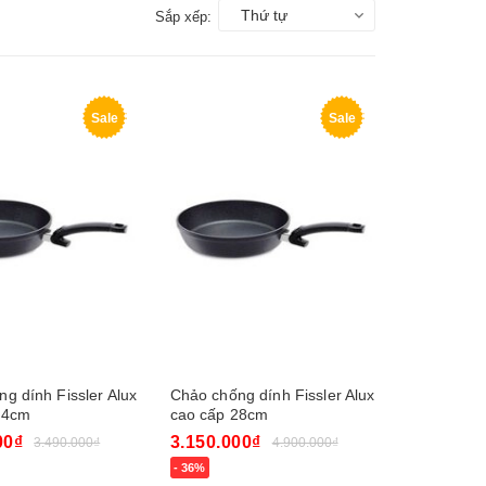
Thứ tự
Sắp xếp:
Sale
Sale
g dính Fissler Alux
Chảo chống dính Fissler Alux
24cm
cao cấp 28cm
00₫
3.150.000₫
3.490.000₫
4.900.000₫
- 36%