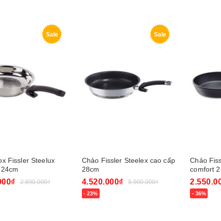
gay
Mua ngay
Mua nga
Sale
Sale
x Fissler Steelux
Chảo Fissler Steelex cao cấp
Chảo Fis
 24cm
28cm
comfort 
000₫
4.520.000₫
2.550.0
2.890.000₫
5.900.000₫
- 23%
- 36%
gay
Mua ngay
Mua nga