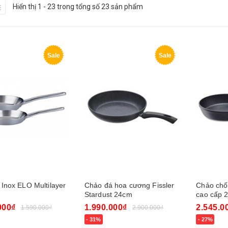
Hiển thị 1 - 23 trong tổng số 23 sản phẩm
Sale
Sale
 Inox ELO Multilayer
Chảo đá hoa cương Fissler
Chảo chốn
Stardust 24cm
cao cấp 
000₫
1.990.000₫
2.545.0
1.590.000₫
2.900.000₫
- 31%
- 27%