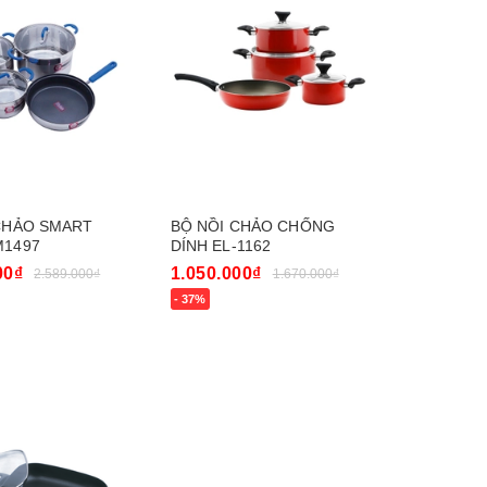
CHẢO SMART
BỘ NỒI CHẢO CHỐNG
M1497
DÍNH EL-1162
00₫
1.050.000₫
2.589.000₫
1.670.000₫
- 37%
y
Mua ngay