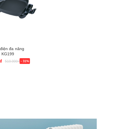
 điện đa năng
o KG199
₫
510.000₫
- 31%
g