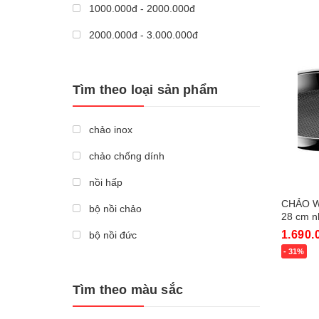
1000.000đ - 2000.000đ
2000.000đ - 3.000.000đ
Giá trên 3.000.000đ
Tìm theo loại sản phẩm
chảo inox
chảo chống dính
nồi hấp
CHẢO W
bộ nồi chảo
28 cm n
1.690.
bộ nồi đức
- 31%
lẩu nướng đa năng
Mua n
nồi lẩu điện
Tìm theo màu sắc