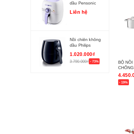
dầu Pensonic
PDF-2201
Liên hệ
Nồi chiên không
dầu Philips
HD9220/20 hàng
1.020.000₫
nhập...
3.790.000₫
- 73%
BỘ NỒI
CHỐNG 
3338
4.450.
- 19%
Mua n