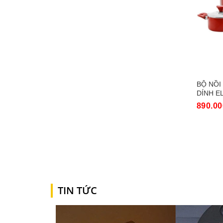
BỘ NỒI
DÍNH E
890.00
Mua n
TIN TỨC