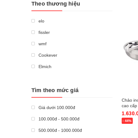
Theo thương hiệu
Mua n
elo
fissler
wmf
Cookever
Elmich
shachu
kangaroo
Tìm theo mức giá
Chảo ino
cao cấp
Giá dưới 100.000đ
1.630.
100.000đ - 500.000đ
- 44%
Mua n
500.000đ - 1000.000đ