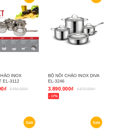
CHẢO INOX
BỘ NỒI CHẢO INOX DIVA
 EL-3112
EL-3246
00₫
3.890.000₫
3.450.000₫
4.670.000₫
- 17%
y
Mua ngay
Sale
Sale