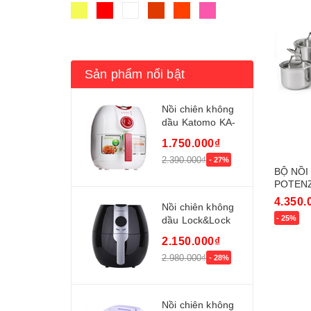
Sản phẩm nổi bật
Nồi chiên không
dầu Katomo KA-
656
1.750.000₫
2.390.000₫
- 27%
BỘ NỒI
POTENZ
4.350.
Nồi chiên không
- 25%
dầu Lock&Lock
ECF-302R
Mua n
2.150.000₫
2.980.000₫
- 28%
Nồi chiên không