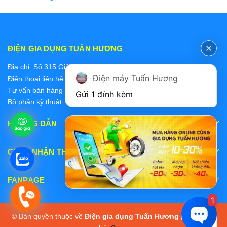
ĐIỆN GIA DỤNG TUẤN HƯƠNG
Địa chỉ: Số 315 Giảng Võ, Ba Đình, Hà Nội
Điện máy Tuấn Hương
Điện thoại liên hệ các bộ phận:
Tư vấn bán hàng 2: 0868228637
Gửi 1 đính kèm
Bộ phận kỹ thuật: 0978 319 375
HƯỚNG DẪN
CHẤP NHẬN THANH TOÁN
FANPAGE
1
© Bản quyền thuộc về
Điện gia dụng Tuấn Hương
|
Cung cấp