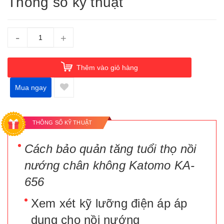
Thông số kỹ thuật
-
+
Thêm vào giỏ hàng
Mua ngay
KHUYẾN MÃI CỰC LỚN
THÔNG SỐ KỸ THUẬT
Cách bảo quản tăng tuổi thọ nồi
nướng chân không Katomo KA-
656
Xem xét kỹ lưỡng điện áp áp
dụng cho nồi nướng