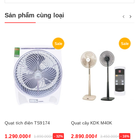
Sản phẩm cùng loại
Sale
Sale
Quạt tích điện TS9174
Quạt cây KDK M40K
1.290.000₫
2.890.000₫
1.890.000₫
- 32%
3.450.000₫
- 16%