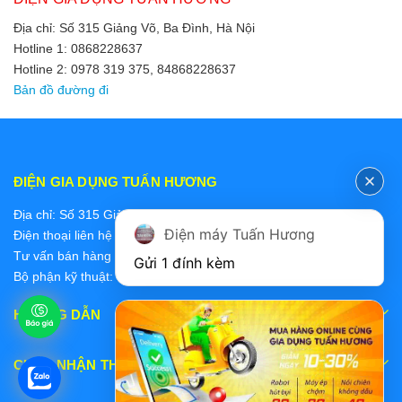
Địa chỉ: Số 315 Giảng Võ, Ba Đình, Hà Nội
Hotline 1: 0868228637
Hotline 2: 0978 319 375, 84868228637
Bản đồ đường đi
ĐIỆN GIA DỤNG TUẤN HƯƠNG
Địa chỉ: Số 315 Giảng Võ, Ba Đình, Hà Nội
Điện máy Tuấn Hương
Điện thoại liên hệ các bộ phận:
Tư vấn bán hàng 2: 0868228637
Gửi 1 đính kèm
Bộ phận kỹ thuật: 0978 319 375
HƯỚNG DẪN
CHẤP NHẬN THANH TOÁN