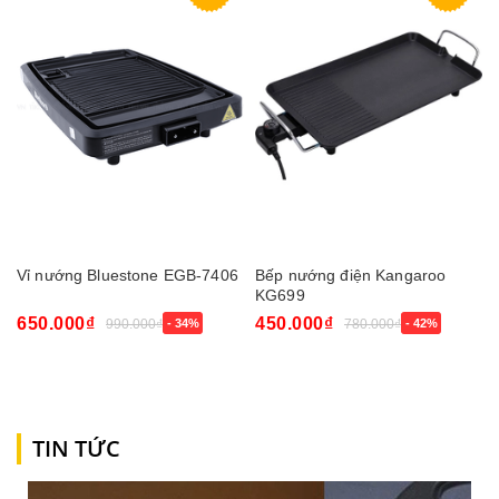
Vỉ nướng Bluestone EGB-7406
Bếp nướng điện Kangaroo
KG699
650.000₫
450.000₫
990.000₫
- 34%
780.000₫
- 42%
TIN TỨC