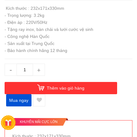
Kích thước : 232x171x330mm
- Trọng lượng: 3.2kg
- Điện áp : 220V/50Hz
- Tặng ray inox, bàn chải và lưới cước vệ sinh
- Công nghệ Hàn Quốc
- Sản xuất tại Trung Quốc
- Bảo hành chính hãng 12 tháng
-
+
Thêm vào giỏ hàng
Mua ngay
KHUYẾN MÃI CỰC LỚN
Kích thước : 232x171x330mm