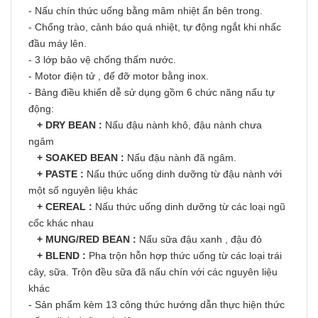
- Nấu chín thức uống bằng mâm nhiệt ẩn bên trong.
- Chống trào, cảnh báo quá nhiệt, tự động ngắt khi nhấc
đầu máy lên.
- 3 lớp bảo vệ chống thấm nước.
- Motor điện tử , đế đỡ motor bằng inox.
- Bảng điều khiển dễ sử dụng gồm 6 chức năng nấu tự
động:
+ DRY BEAN :
Nấu đậu nành khô, đậu nành chưa
ngâm
+ SOAKED BEAN :
Nấu đậu nành đã ngâm.
+ PASTE :
Nấu thức uống dinh dưỡng từ đậu nành với
một số nguyên liệu khác
+ CEREAL :
Nấu thức uống dinh dưỡng từ các loại ngũ
cốc khác nhau
+ MUNG/RED BEAN :
Nấu sữa đậu xanh , đậu đỏ
+ BLEND :
Pha trộn hỗn hợp thức uống từ các loại trái
cây, sữa. Trộn đều sữa đã nấu chín với các nguyên liệu
khác
- Sản phẩm kèm 13 công thức hướng dẫn thực hiện thức