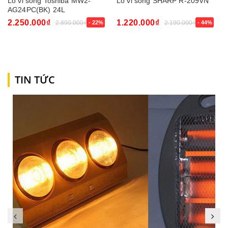
Lò vi sóng Toshiba MW2-
Lò vi sóng SHARP R-209VN
AG24PC(BK) 24L
2.250.000₫
1.220.000₫
2.890.000₫
- 22%
2.190.000₫
- 44%
TIN TỨC