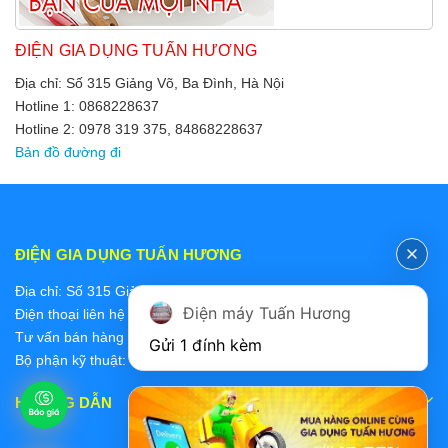
ĐIỆN GIA DỤNG TUẤN HƯƠNG
Địa chỉ: Số 315 Giảng Võ, Ba Đình, Hà Nội
Hotline 1: 0868228637
Hotline 2: 0978 319 375, 84868228637
Bản đồ đường đi
ĐIỆN GIA DỤNG TUẤN HƯƠNG
Địa chỉ: Số 315 Giảng Võ, Ba Đình, Hà Nội
Điện máy Tuấn Hương
Điện thoại liên hệ các bộ phận:
Tư vấn bán hàng 2: 0868228637
Gửi 1 đính kèm
Bộ phận kỹ thuật: 0978 319 375
HƯỚNG DẪN