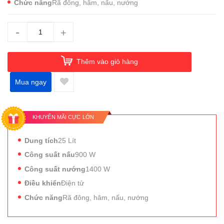
Chức năng
Rã đông, hâm, nấu, nướng
-
+
Thêm vào giỏ hàng
Mua ngay
KHUYẾN MÃI CỰC LỚN
Dung tích
25 Lít
Công suất nấu
900 W
Công suất nướng
1400 W
Điều khiển
Điện tử
Chức năng
Rã đông, hâm, nấu, nướng