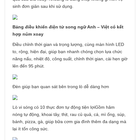
sinh đơn giản sau khi sử dụng.
Bảng điều khiển điện tử song ngữ Anh – Việt có kết
hợp núm xoay
Điều chỉnh thời gian và trọng lượng, cùng màn hình LED
to, rộng, hiện đại, giúp bạn nhanh chóng chọn lựa chức
năng nấu, nhiệt độ, công suất, chỉnh thời gian, cài hẹn giờ
lên đến 95 phút.
Đèn giúp bạn quan sát bên trong lò dễ dàng hơn
Lò vi sóng có 10 thực đơn tự động tiện lợiGồm hâm
nóng tự động, khoai tây, thịt, rau củ quả, cá, mì ống, súp,
bánh, pizza, gà, giúp bữa cơm gia đình thêm đa dạng mà
lại ít tốn công sức.