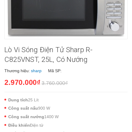
Lò Vi Sóng Điện Tử Sharp R-
C825VNST, 25L, Có Nướng
Thương hiệu:
sharp
Mã SP:
2.970.000₫
3.760.000₫
Dung tích
25 Lít
Công suất nấu
900 W
Công suất nướng
1400 W
Điều khiển
Điện tử