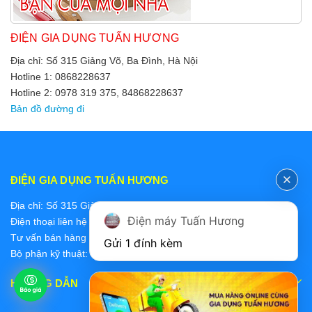
ĐIỆN GIA DỤNG TUẤN HƯƠNG
Địa chỉ: Số 315 Giảng Võ, Ba Đình, Hà Nội
Hotline 1: 0868228637
Hotline 2: 0978 319 375, 84868228637
Bản đồ đường đi
ĐIỆN GIA DỤNG TUẤN HƯƠNG
Địa chỉ: Số 315 Giảng Võ, Ba Đình, Hà Nội
Điện máy Tuấn Hương
Điện thoại liên hệ các bộ phận:
Tư vấn bán hàng 2: 0868228637
Gửi 1 đính kèm
Bộ phận kỹ thuật: 0978 319 375
HƯỚNG DẪN