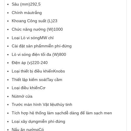
Sâu (mm)292,5
Chính màutrắng
Khoang Công suất (L)23
Chức năng nướng (W)1000
Loại Lò vi sóngMW chỉ
Cài đặt sản phẩmmiễn phí-đứng
Lò vi sóng điện tối đa (W)800
Điện áp (v)220-240
Loại thiết bị điều khiểnKnobs
Thiết lập kiểm soátTay cầm
Loại điều khiểnCơ
Nútmở cửa
Trước màn hình Vật liệuthủy tinh
Tích hợp hệ thống làm sạchdễ dàng để làm sạch men
Loại xây dựngmiễn phí-đứng
Nấu ăn nướngCó