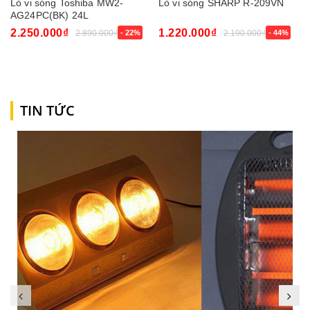
Lò vi sóng Toshiba MW2-
Lò vi sóng SHARP R-209VN
AG24PC(BK) 24L
2.250.000₫
1.220.000₫
2.890.000₫
- 22%
2.190.000₫
- 44%
TIN TỨC