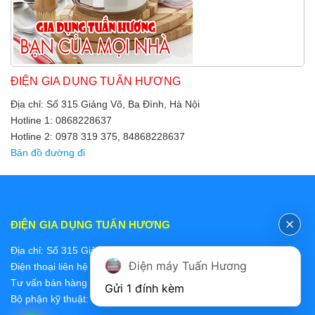
ĐIỆN GIA DỤNG TUẤN HƯƠNG
Địa chỉ: Số 315 Giảng Võ, Ba Đình, Hà Nội
Hotline 1: 0868228637
Hotline 2: 0978 319 375, 84868228637
Bản đồ đường đi
ĐIỆN GIA DỤNG TUẤN HƯƠNG
Địa chỉ: Số 315 Giảng Võ, Ba Đình, Hà Nội
Điện máy Tuấn Hương
Điện thoại liên hệ các bộ phận:
Tư vấn bán hàng 2: 0868228637
Gửi 1 đính kèm
Bộ phận kỹ thuật: 0978 319 375