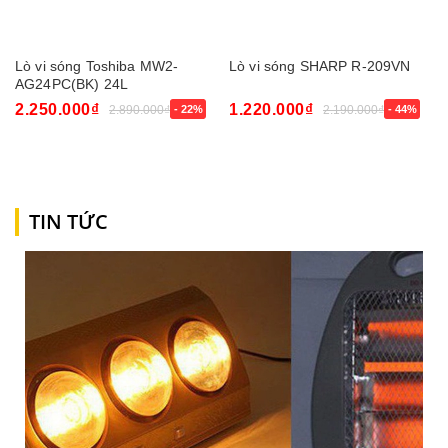
Lò vi sóng Toshiba MW2-
Lò vi sóng SHARP R-209VN
AG24PC(BK) 24L
2.250.000₫
1.220.000₫
2.890.000₫
- 22%
2.190.000₫
- 44%
TIN TỨC