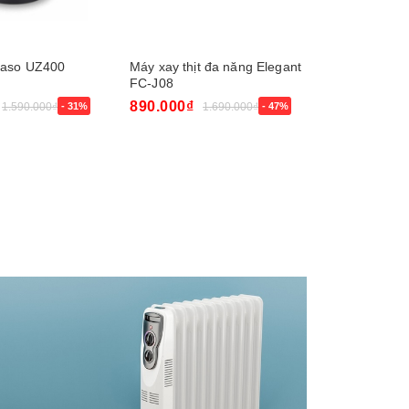
 Caso UZ400
Máy xay thịt đa năng Elegant
Máy xay th
FC-J08
890.000₫
990.000₫
1.590.000₫
- 31%
1.690.000₫
- 47%
Mua ngay
Mua ngay