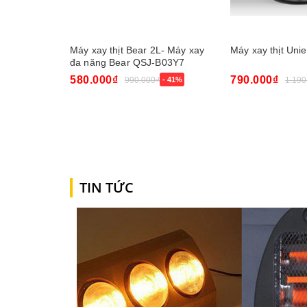
Máy xay thịt Bear 2L- Máy xay
Máy xay thịt Uni
đa năng Bear QSJ-B03Y7
580.000₫
790.000₫
990.000₫
- 41%
1.190
Mua ngay
Mua ngay
TIN TỨC