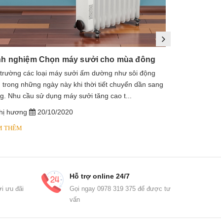
nh nghiệm Chọn máy sưởi cho mùa đông
 trường các loại máy sưởi ấm dường như sôi động
1. Máy sưởi là
 trong những ngày này khi thời tiết chuyển dần sang
sưởi dầu, lò s
g. Nhu cầu sử dụng máy sưởi tăng cao t...
dầu diathermic
hị hương
20/10/2020
chị hương
M THÊM
XEM THÊM
Hỗ trợ online 24/7
i ưu đãi
Gọi ngay 0978 319 375 để được tư
vấn