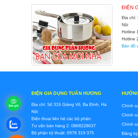
ĐIỆN 
Địa chỉ:
Nội
Hotline
Hotline 
Bản đồ 
ĐIỆN GIA DỤNG TUẤN HƯƠNG
HƯỚN
Địa chỉ: Số 315 Giảng Võ, Ba Đình, Hà
Chính s
Nội
Chính s
Điện thoại liên hệ các bộ phận:
Chính s
Tư vấn bán hàng 2: 0868228637
Bộ phận kỹ thuật: 0978 319 375
Đăng ký