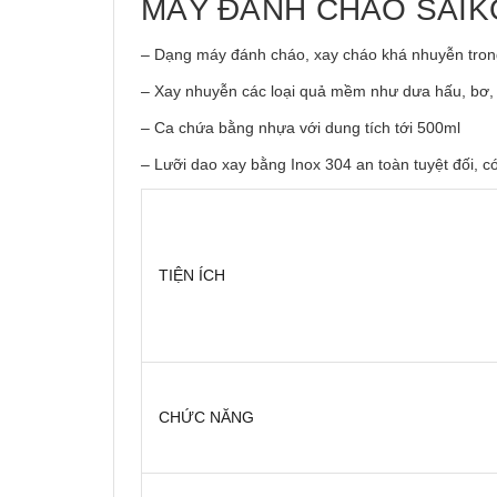
MÁY ĐÁNH CHÁO SAIK
– Dạng máy đánh cháo, xay cháo khá nhuyễn trong
– Xay nhuyễn các loại quả mềm như dưa hấu, bơ, x
– Ca chứa bằng nhựa với dung tích tới 500ml
– Lưỡi dao xay bằng Inox 304 an toàn tuyệt đối, có 
TIỆN ÍCH
CHỨC NĂNG