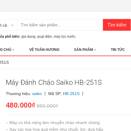
Tìm kiếm
t cả
óa phổ biến:
gia dụng
,
quạt điện
,
máy lọc nước
G CHỦ
VỀ TUẤN HƯƠNG
SẢN PHẨM
TIN TỨC
-251S
Máy Đánh Cháo Saiko HB-251S
|
|
Thương hiệu:
saiko
Mã SP:
HB-251S
480.000₫
850.000₫
– Máy có khả năng làm nhuyễn cháo nhanh chóng
– Xay các loại hoa quả mềm như chuối, bơ, dưa hấu