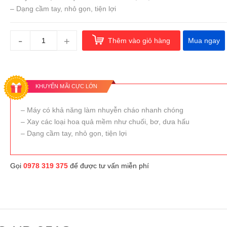
– Dạng cầm tay, nhỏ gọn, tiện lợi
-
+
Thêm vào giỏ hàng
Mua ngay
KHUYẾN MÃI CỰC LỚN
– Máy có khả năng làm nhuyễn cháo nhanh chóng
– Xay các loại hoa quả mềm như chuối, bơ, dưa hấu
– Dạng cầm tay, nhỏ gọn, tiện lợi
Gọi
0978 319 375
để được tư vấn miễn phí