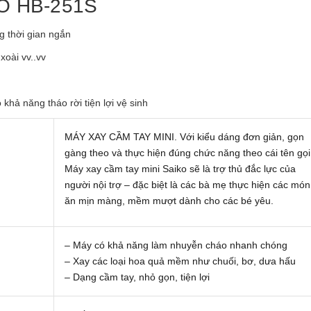
O HB-251S
 thời gian ngắn
oài vv..vv
khả năng tháo rời tiện lợi vệ sinh
MÁY XAY CẦM TAY MINI. Với kiểu dáng đơn giản, gọn
gàng theo và thực hiện đúng chức năng theo cái tên gọi
Máy xay cầm tay mini Saiko sẽ là trợ thủ đắc lực của
người nội trợ – đặc biệt là các bà mẹ thực hiện các món
ăn mịn màng, mềm mượt dành cho các bé yêu.
– Máy có khả năng làm nhuyễn cháo nhanh chóng
– Xay các loại hoa quả mềm như chuối, bơ, dưa hấu
– Dạng cầm tay, nhỏ gọn, tiện lợi