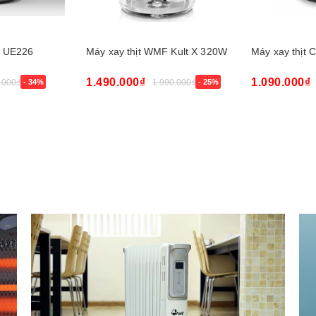
e UE226
Máy xay thịt WMF Kult X 320W
Máy xay thịt
1.490.000₫
1.090.000₫
.000₫
- 34%
1.990.000₫
- 25%
Mua ngay
Mua ngay