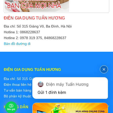
ĐIỆN GIA DỤNG TUẤN HƯƠNG
Địa chỉ: Số 315 Giảng Võ, Ba Đình, Hà Nội
Hotline 1: 0868228637
Hotline 2: 0978 319 375, 84868228637
Bản đồ đường đi
ĐIỆN GIA DỤNG TUẤN HƯƠNG
Địa chỉ: Số 315 Giảng Võ, Ba Đình, Hà Nội
Điện máy Tuấn Hương
Điện thoại liên hệ các bộ phận:
Tư vấn bán hàng 2: 0868228637
Gửi 1 đính kèm
Bộ phận kỹ thuật: 0978 319 375
HƯỚNG DẪN