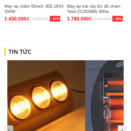
Máy ép chậm Elmich JEE-1853
Máy ép trái cây tốc độ chậm
150W
Tefal ZC255B65 200w
1.450.000₫
1.780.000₫
1.980.000₫
- 27%
2.490.000₫
- 29%
TIN TỨC