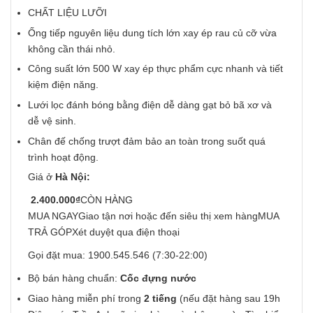
CHẤT LIỆU LƯỠI
Ống tiếp nguyên liệu dung tích lớn xay ép rau củ cỡ vừa
không cần thái nhỏ.
Công suất lớn 500 W xay ép thực phẩm cực nhanh và tiết
kiệm điện năng.
Lưới lọc đánh bóng bằng điện dễ dàng gạt bỏ bã xơ và
dễ vệ sinh.
Chân đế chống trượt đảm bảo an toàn trong suốt quá
trình hoạt động.
Giá ở
Hà Nội:
2.400.000₫
CÒN HÀNG
MUA NGAYGiao tận nơi hoặc đến siêu thị xem hàng
MUA
TRẢ GÓPXét duyệt qua điện thoại
Gọi đặt mua:
1900.545.546
(7:30-22:00)
Bộ bán hàng chuẩn:
Cốc đựng nước
Giao hàng miễn phí trong
2 tiếng
(nếu đặt hàng sau 19h