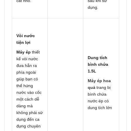
cắt nhỏ.
sau khi sử
dụng.
Vòi nước
tiện lợi
Máy ép
thiết
Dung tích
kế vòi nước
bình chứa
đưa hẳn ra
1.5L
phía ngoài
giúp bạn có
Máy ép hoa
thể hứng
quả
trang bị
nước vào cốc
bình chứa
một cách dễ
nước ép có
dàng mà
dung tích lớn
không phải sử
dụng đến ca
đựng chuyên