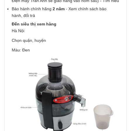
Điện máy Trần Anh sẽ giao hàng vào hôm sau) -
Tìm hiểu
Bảo hành chính hãng
2 năm
-
Xem chính sách bảo
hành
,
đổi trả
Đến siêu thị xem hàng
Hà Nội
Chọn quận, huyện
Màu: Đen