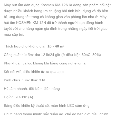
Máy hút ẩm dân dụng Kosmen KM-12N là dòng sản phẩm nổi bật
được nhiều khách hàng ưa chuộng bởi tính hữu dụng và độ bền
bỉ, ứng dụng tốt trong cả không gian văn phòng lẫn nhà ở. Máy
hút ẩm KOSMEN KM-12N đã trở thành người bạn đồng hành
tuyệt vời cho hàng ngàn gia đình trong những ngày tiết trời giao
mùa sắp tới.
Thích hợp cho không gian
10 - 40 m
2
Công suất hút ẩm: đạt 12 lít/24 giờ (ở điều kiện 30oC, 80%)
Khử khuẩn và lọc không khí bằng công nghệ ion âm
Kết nối wifi, điều khiển từ xa qua app
Bình chứa nước thải: 3 lít
Hút ẩm nhanh, tiết kiệm điện năng
Độ ồn: ≤ 40dB (A)
Bảng điều khiển kỹ thuật số, màn hình LED cảm ứng
Chức năng thông minh: sấy quần áo, chế độ hẹn giờ, điều chỉnh