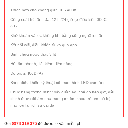
Thích hợp cho không gian
10 - 40 m
2
Công suất hút ẩm: đạt 12 lít/24 giờ (ở điều kiện 30oC,
80%)
Khử khuẩn và lọc không khí bằng công nghệ ion âm
Kết nối wifi, điều khiển từ xa qua app
Bình chứa nước thải: 3 lít
Hút ẩm nhanh, tiết kiệm điện năng
Độ ồn: ≤ 40dB (A)
Bảng điều khiển kỹ thuật số, màn hình LED cảm ứng
Chức năng thông minh: sấy quần áo, chế độ hẹn giờ, điều
chỉnh được độ ẩm như mong muốn, khóa trẻ em, có bộ
nhớ lưu lại lịch sử cài đặt
Gọi
0978 319 375
để được tư vấn miễn phí