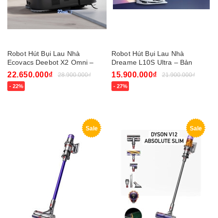
Robot Hút Bụi Lau Nhà
Robot Hút Bụi Lau Nhà
Ecovacs Deebot X2 Omni –
Dreame L10S Ultra – Bản
Bản Quốc Tế
Quốc Tế
22.650.000₫
15.900.000₫
28.900.000₫
21.900.000₫
- 22%
- 27%
Sale
Sale