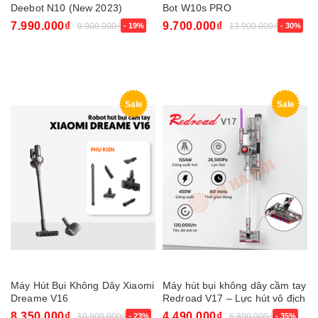
Deebot N10 (New 2023)
Bot W10s PRO
7.990.000₫
9.700.000₫
9.900.000₫
- 19%
13.900.000₫
- 30%
Sale
Sale
Máy Hút Bụi Không Dây Xiaomi
Máy hút bụi không dây cầm tay
Dreame V16
Redroad V17 – Lực hút vô địch
8.350.000₫
4.490.000₫
10.900.000₫
- 23%
6.890.000₫
- 35%