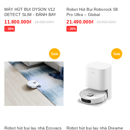
MÁY HÚT BỤI DYSON V12
Robot Hút Bụi Roborock S8
DETECT SLIM - ĐÁNH BAY
Pro Ultra – Global
BỤI VỚI CÔNG NGHỆ LASER
11.800.000₫
21.490.000₫
18.900.000₫
28.900.000₫
- 38%
- 26%
Sale
Sale
Robot hút bụi lau nhà Ecovacs
Robot hút bụi lau nhà Dreame