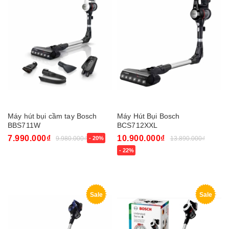
Máy hút bụi cầm tay Bosch
Máy Hút Bụi Bosch
BBS711W
BCS712XXL
7.990.000₫
10.900.000₫
9.980.000₫
- 20%
13.890.000₫
- 22%
Sale
Sale