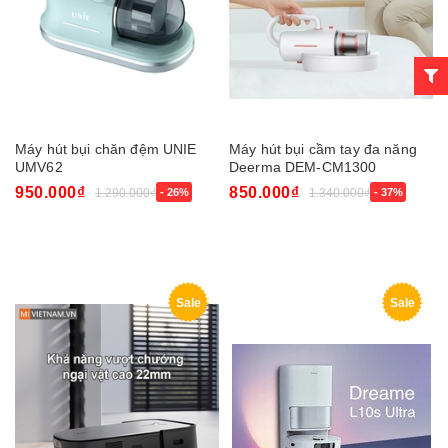
Máy hút bụi chăn đệm UNIE
Máy hút bụi cầm tay đa năng
UMV62
Deerma DEM-CM1300
950.000₫
850.000₫
1.290.000₫
- 26%
1.340.000₫
- 37%
Sale
Sale