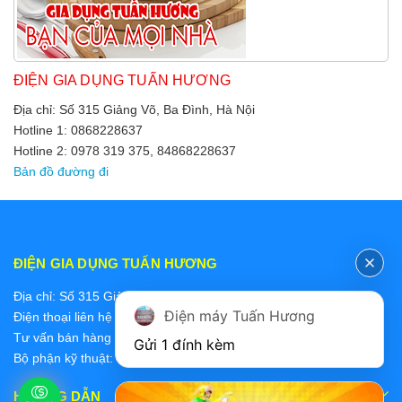
ĐIỆN GIA DỤNG TUẤN HƯƠNG
Địa chỉ: Số 315 Giảng Võ, Ba Đình, Hà Nội
Hotline 1: 0868228637
Hotline 2: 0978 319 375, 84868228637
Bản đồ đường đi
ĐIỆN GIA DỤNG TUẤN HƯƠNG
Địa chỉ: Số 315 Giảng Võ, Ba Đình, Hà Nội
Điện máy Tuấn Hương
Điện thoại liên hệ các bộ phận:
Tư vấn bán hàng 2: 0868228637
Gửi 1 đính kèm
Bộ phận kỹ thuật: 0978 319 375
HƯỚNG DẪN