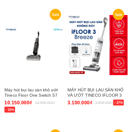
Sale
Sale
Máy hút bụi lau sàn khô ướt
MÁY HÚT BỤI LAU SÀN KHÔ
Tineco Floor One Switch S7
VÀ ƯỚT TINECO IFLOOR 3
Stretch
BREEZE COMPLETE – BẢN
10.150.000₫
3.100.000₫
14.900.000₫
4.890.000₫
- 37%
QUỐC TẾ
- 32%