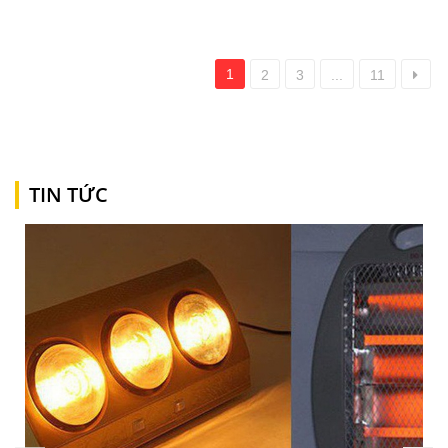
1
2
3
...
11
TIN TỨC