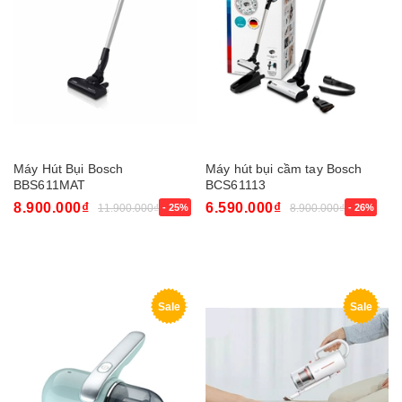
Máy Hút Bụi Bosch
Máy hút bụi cầm tay Bosch
BBS611MAT
BCS61113
8.900.000₫
6.590.000₫
11.900.000₫
- 25%
8.900.000₫
- 26%
Sale
Sale