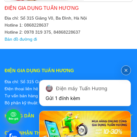
ĐIỆN GIA DỤNG TUẤN HƯƠNG
Địa chỉ: Số 315 Giảng Võ, Ba Đình, Hà Nội
Hotline 1: 0868228637
Hotline 2: 0978 319 375, 84868228637
Bản đồ đường đi
ĐIỆN GIA DỤNG TUẤN HƯƠNG
Địa chỉ: Số 315 Giảng Võ, Ba Đình, Hà Nội
Điện máy Tuấn Hương
Điện thoại liên hệ các bộ phận:
Tư vấn bán hàng 2: 0868228637
Gửi 1 đính kèm
Bộ phận kỹ thuật: 0978 319 375
HƯỚNG DẪN
CHẤP NHẬN THANH TOÁN