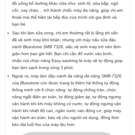
đồ uống bổ dưỡng khác nữa như: sinh tố, sữa bắp, ngũ
cốc, xay cháo,…trở thành chiếc máy đa năng, giúp chị em
thoải mái thể hiện tài bếp đúc của mình với gia đình và
bạn bè.
Sau khi làm sữa xong, chị em thường rất lo lắng tới vấn
đề vệ sinh máy khó khăn, nhưng với
máy nấu sữa đậu
nành Bluestone SMB 7326
, việc vệ sinh máy trở nên đơn
giản hơn bao giờ hết: Bạn chỉ cần đổ nước vào bình,
nhấn nút chức năng Easy washing là máy sẽ tự động giúp
bạn làm sạch trong vòng 3 phút.
Ngoài ra,
máy làm đậu nành đa năng đa năng SMB-7326
của Bluestone
còn được trang bị thêm hệ thống tự động
thông minh với 6 chức năng: tự động chống tràn, chức
năng ngắt điện an toàn, tự động giảm áp, tự động ngưng
vận hành khi khi máy không có nước, tự động ngưng vận
hành khi nhiệt độ cao, ngăn nước vào động cơ, giúp máy
vận hành an toàn, bảo vệ cho người sử dụng, đồng thời
kéo dài tuổi thọ của máy lâu hơn.