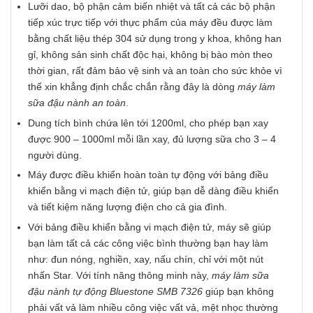
Lưỡi dao, bộ phận cảm biến nhiệt và tất cả các bộ phận
tiếp xúc trực tiếp với thực phẩm của máy đều được làm
bằng chất liệu thép 304 sử dụng trong y khoa, không han
gỉ, không sản sinh chất độc hại, không bị bào mòn theo
thời gian, rất đảm bảo vệ sinh và an toàn cho sức khỏe vì
thế xin khẳng định chắc chắn rằng đây là dòng
máy làm
sữa đậu nành an toàn
.
Dung tích bình chứa lên tới 1200ml, cho phép bạn xay
được 900 – 1000ml mỗi lần xay, đủ lượng sữa cho 3 – 4
người dùng.
Máy được điều khiển hoàn toàn tự động với bảng điều
khiển bằng vi mạch điện tử, giúp bạn dễ dàng điều khiển
và tiết kiệm năng lượng điện cho cả gia đình.
Với bảng điều khiển bằng vi mạch điện tử, máy sẽ giúp
bạn làm tất cả các công việc bình thường bạn hay làm
như: đun nóng, nghiền, xay, nấu chín, chỉ với một nút
nhấn Star. Với tính năng thông minh này,
máy làm sữa
đậu nành tự động Bluestone SMB 7326
giúp bạn không
phải vất vả làm nhiều công việc vất vả, mệt nhọc thường