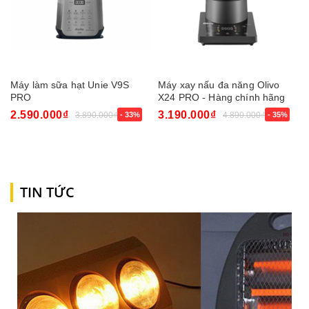
Máy làm sữa hạt Unie V9S
Máy xay nấu đa năng Olivo
PRO
X24 PRO - Hàng chính hãng
2.590.000₫
3.190.000₫
3.890.000₫
- 33%
4.890.000₫
- 35%
TIN TỨC