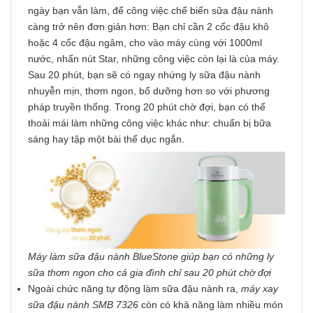
ngày bạn vẫn làm, để công việc chế biến sữa đậu nành
càng trở nên đơn giản hơn: Bạn chỉ cần 2 cốc đậu khô
hoặc 4 cốc đậu ngâm, cho vào máy cùng với 1000ml
nước, nhấn nút Star, những công việc còn lại là của máy.
Sau 20 phút, bạn sẽ có ngay nhứng ly sữa đậu nành
nhuyễn mịn, thơm ngon, bổ dưỡng hơn so với phương
pháp truyền thống. Trong 20 phút chờ đợi, bạn có thể
thoải mái làm những công việc khác như: chuẩn bị bữa
sáng hay tập một bài thể dục ngắn.
Máy làm sữa đậu nành BlueStone giúp bạn có những ly
sữa thơm ngon cho cả gia đình chỉ sau 20 phút chờ đợi
Ngoài chức năng tự động làm sữa đậu nành ra,
máy xay
sữa đậu nành SMB 7326
còn có khả năng làm nhiều món