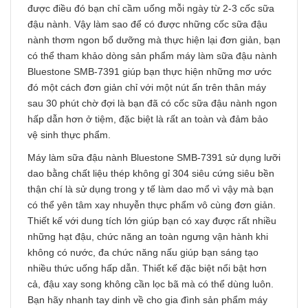
được điều đó bạn chỉ cầm uống mỗi ngày từ 2-3 cốc sữa
đậu nành. Vậy làm sao để có được những cốc sữa đậu
nành thơm ngon bổ dưỡng mà thực hiện lại đơn giản, bạn
có thể tham khảo dòng sản phẩm máy làm sữa đậu nành
Bluestone SMB-7391 giúp bạn thực hiện những mơ ước
đó một cách đơn giản chỉ với một nút ấn trên thân máy
sau 30 phút chờ đợi là bạn đã có cốc sữa đậu nành ngon
hấp dẫn hơn ở tiệm, đặc biệt là rất an toàn và đảm bảo
vệ sinh thực phẩm.
Máy làm sữa đậu nành Bluestone SMB-7391 sử dụng lưỡi
dao bằng chất liệu thép không gỉ 304 siêu cứng siêu bền
thận chí là sử dụng trong y tế làm dao mổ vì vậy mà bạn
có thể yên tâm xay nhuyễn thực phẩm vô cùng đơn giản.
Thiết kế với dung tích lớn giúp bạn có xay được rất nhiều
những hạt đậu, chức năng an toàn ngưng vận hành khi
không có nước, đa chức năng nấu giúp bạn sáng tạo
nhiều thức uống hấp dẫn. Thiết kế đặc biệt nổi bật hơn
cả, đậu xay song không cần lọc bã mà có thể dùng luôn.
Bạn hãy nhanh tay dinh về cho gia đình sản phẩm máy