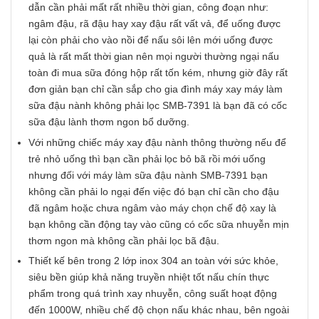
dẫn cần phải mất rất nhiều thời gian, công đoạn như:
ngâm đậu, rã đậu hay xay đậu rất vất vả, để uống được
lại còn phải cho vào nồi để nấu sôi lên mới uống được
quả là rất mất thời gian nên mọi người thường ngại nấu
toàn đi mua sữa đóng hộp rất tốn kém, nhưng giờ đây rất
đơn giản bạn chỉ cần sắp cho gia đình máy xay máy làm
sữa đậu nành không phải lọc SMB-7391 là bạn đã có cốc
sữa đậu lành thơm ngon bổ dưỡng.
Với những chiếc máy xay đậu nành thông thường nếu để
trẻ nhỏ uống thì bạn cần phải lọc bỏ bã rồi mới uống
nhưng đối với máy làm sữa đậu nành SMB-7391 bạn
không cần phải lo ngại đến việc đó bạn chỉ cần cho đậu
đã ngâm hoặc chưa ngâm vào máy chọn chế độ xay là
bạn không cần động tay vào cũng có cốc sữa nhuyễn mịn
thơm ngon mà không cần phải lọc bã đậu.
Thiết kế bên trong 2 lớp inox 304 an toàn với sức khỏe,
siêu bền giúp khả năng truyền nhiệt tốt nấu chín thực
phẩm trong quá trình xay nhuyễn, công suất hoạt động
đến 1000W, nhiều chế độ chọn nấu khác nhau, bên ngoài