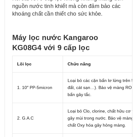
nguồn nước tinh khiết mà còn đảm bảo các
khoáng chất cần thiết cho sức khỏe.
Máy lọc nước Kangaroo
KG08G4
với 9 cấp lọc
Lõi lọc
Chức năng
Loại bỏ các cặn bẩn lơ lửng trên 5 
1. 10″ PP-5micron
đất, cát sạn…). Bảo vệ màng RO kh
bẩn gây tắc.
Loại bỏ Clo, clorine, chất hữu cơ th
2. G.A.C
gây mùi trong nước. Bảo vệ màng 
chất Oxy hóa gây hỏng màng.