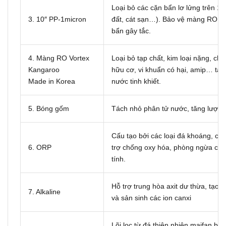
Loại bỏ các cặn bẩn lơ lửng trên 1 
3. 10″ PP-1micron
đất, cát sạn…). Bảo vệ màng RO kh
bẩn gây tắc.
4. Màng RO Vortex
Loại bỏ tạp chất, kim loại nặng, ch
Kangaroo
hữu cơ, vi khuẩn có hại, amip… tạo
Made in Korea
nước tinh khiết.
5. Bóng gốm
Tách nhỏ phân tử nước, tăng lượng
Cấu tạo bởi các loại đá khoáng, có
6. ORP
trợ chống oxy hóa, phòng ngừa cá
tính.
Hỗ trợ trung hòa axit dư thừa, tạo 
7. Alkaline
và sản sinh các ion canxi
Lõi lọc từ đá thiên nhiên maifan bổ