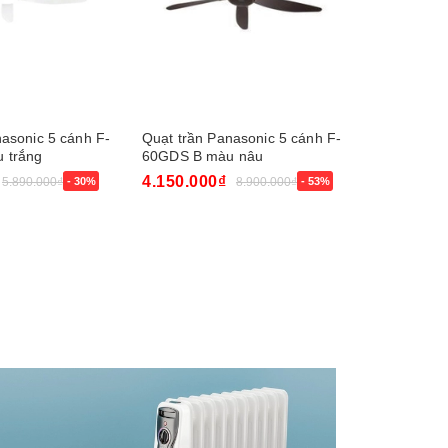
asonic 5 cánh F-
Quạt trần Panasonic 5 cánh F-
Quạt trần
 trắng
60GDS B màu nâu
4.150.000₫
7.100.00
5.890.000₫
- 30%
8.900.000₫
- 53%
Mua ngay
Mua ngay