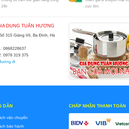
24h
cực lớn
GIA DỤNG TUẤN HƯƠNG
 Số 315 Giảng Võ, Ba Đình, Hà
 1: 0868228637
2: 0978 319 375
đường đi
G DẪN
CHẤP NHẬN THANH TOÁN
ách vận chuyển
ách bảo hành