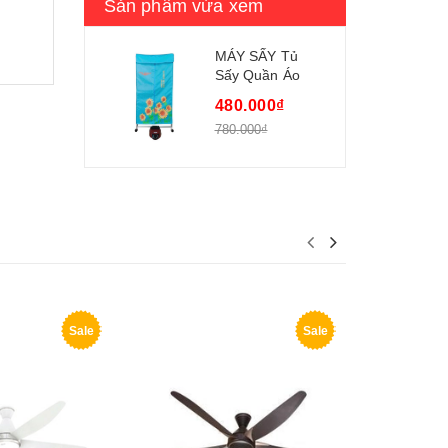
Sản phẩm vừa xem
MÁY SẤY Tủ
Sấy Quần Áo
Đạt Tường SQA-
480.000₫
C01
780.000₫
Sale
Sale