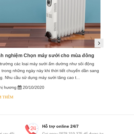
nh nghiệm Chọn máy sưởi cho mùa đông
 trường các loại máy sưởi ấm dường như sôi động
1. Máy sưởi là
 trong những ngày này khi thời tiết chuyển dần sang
sưởi dầu, lò s
g. Nhu cầu sử dụng máy sưởi tăng cao t...
dầu diathermic
hị hương
20/10/2020
chị hương
M THÊM
XEM THÊM
Hỗ trợ online 24/7
i ưu đãi
Gọi ngay 0978 319 375 để được tư