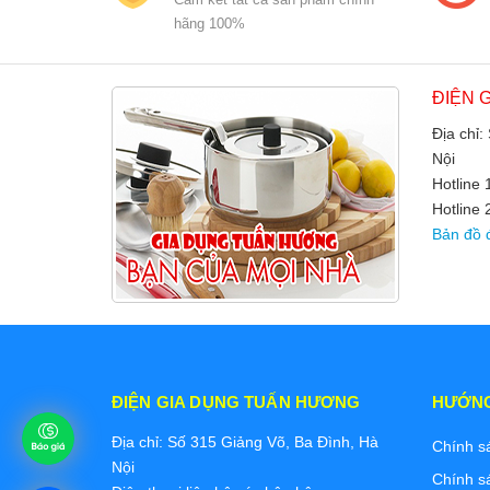
hãng 100%
ĐIỆN 
Địa chỉ:
Nội
Hotline
Hotline 
Bản đồ 
ĐIỆN GIA DỤNG TUẤN HƯƠNG
HƯỚN
Địa chỉ: Số 315 Giảng Võ, Ba Đình, Hà
Chính s
Nội
Chính s