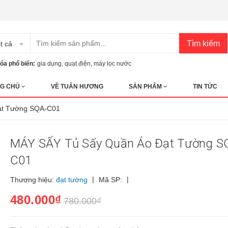
Tìm kiếm
t cả
óa phổ biến:
gia dụng
,
quạt điện
,
máy lọc nước
G CHỦ
VỀ TUẤN HƯƠNG
SẢN PHẨM
TIN TỨC
ạt Tường SQA-C01
MÁY SẤY Tủ Sấy Quần Áo Đạt Tường S
C01
|
|
Thương hiệu:
đạt tường
Mã SP:
480.000₫
780.000₫