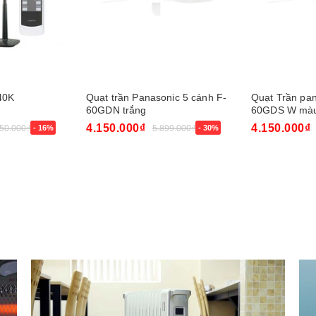
40K
Quạt trần Panasonic 5 cánh F-
Quạt Trần pan
60GDN trắng
60GDS W màu
4.150.000₫
4.150.000₫
450.000₫
- 16%
5.899.000₫
- 30%
Mua ngay
Mua ngay