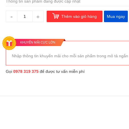
Thông tin sản phẩm đang được cập nhật
-
+
Thêm vào giỏ hàng
Mua ngay
KHUYẾN MÃI CỰC LỚN
Nhập thông tin khuyến mãi cho mỗi sản phẩm trong mô tả ngắn
Gọi
0978 319 375
để được tư vấn miễn phí