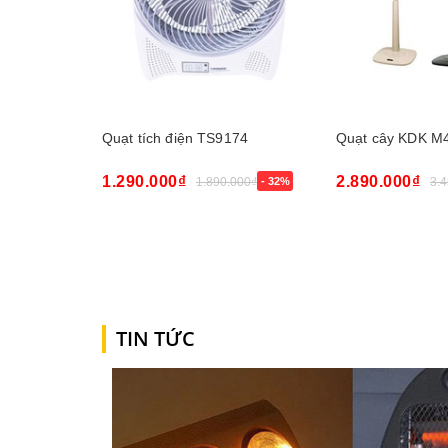
Quạt tích điện TS9174
Quạt cây KDK M
1.290.000₫
2.890.000₫
1.890.000₫
- 32%
3.
Mua ngay
Mua ngay
TIN TỨC