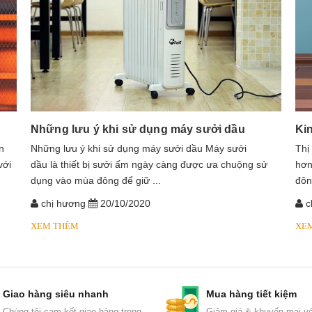
Những lưu ý khi sử dụng máy sưởi dầu
Ki
n
​​​​​​Những lưu ý khi sử dụng máy sưởi dầu Máy sưởi
Thị
với
dầu là thiết bị sưởi ấm ngày càng được ưa chuộng sử
hơn
dụng vào mùa đông để giữ ...
đôn
chị hương
20/10/2020
c
XEM THÊM
XE
Giao hàng siêu nhanh
Mua hàng tiết kiệm
Chúng tôi cam kết giao hàng trong
Giảm giá & khuyến mại vớ