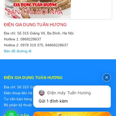
ĐIỆN GIA DỤNG TUẤN HƯƠNG
Địa chỉ: Số 315 Giảng Võ, Ba Đình, Hà Nội
Hotline 1: 0868228637
Hotline 2: 0978 319 375, 84868228637
Bản đồ đường đi
ĐIỆN GIA DỤNG TUẤN HƯƠNG
Địa chỉ: Số 315 Giảng Võ, Ba Đình, Hà Nội
Điện máy Tuấn Hương
Điện thoại liên hệ các bộ phận:
Tư vấn bán hàng 2: 0868228637
Gửi 1 đính kèm
Bộ phận kỹ thuật: 0978 319 375
HƯỚNG DẪN