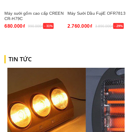
Máy sưởi gốm cao cấp CREEN
Máy Sưởi Dầu FujiE OFR7813
CR-H79C
680.000₫
2.760.000₫
990.000₫
- 31%
3.890.000₫
- 29%
TIN TỨC