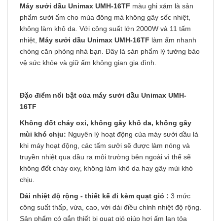
Máy sưởi dầu
Unimax UMH-16TF
màu ghi xám là sản
phẩm sưởi ấm cho mùa đông mà không gây sốc nhiệt,
không làm khô da. Với công suất lớn 2000W và 11 tấm
nhiệt,
Máy sưởi dầu Unimax UMH-16TF
làm ấm nhanh
chóng căn phòng nhà bạn. Đây là sản phẩm lý tưởng bảo
vệ sức khỏe và giữ ấm không gian gia đình.
Đặc điểm nổi bật của máy sưởi dầu
Unimax UMH-
16TF
Không đốt cháy oxi, không gây khô da, không gây
mùi khó chịu:
Nguyên lý hoạt động của máy sưởi dầu là
khi máy hoạt động, các tấm sưởi sẽ được làm nóng và
truyền nhiệt qua dầu ra môi trường bên ngoài vì thế sẽ
không đốt cháy oxy, không làm khô da hay gây mùi khó
chịu.
Dải nhiệt độ rộng -
thiết kế đi kèm quạt gió
:
3 mức
công suất thấp, vừa, cao, với dải điều chỉnh nhiệt độ rộng.
Sản phẩm có gắn thiết bị quạt gió giúp hơi ấm lan tỏa